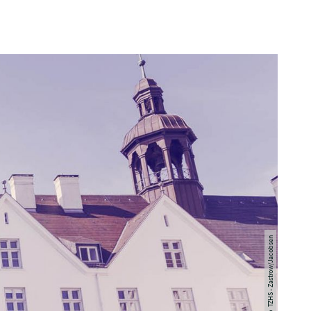
© TZHS - Zastrow/Jacobsen