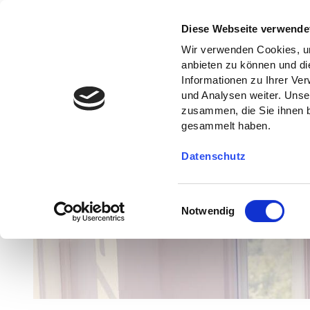
Diese Webseite verwende
Wir verwenden Cookies, um
anbieten zu können und di
Informationen zu Ihrer Ve
und Analysen weiter. Unse
zusammen, die Sie ihnen b
gesammelt haben.
Datenschutz
E
Notwendig
i
n
w
i
l
l