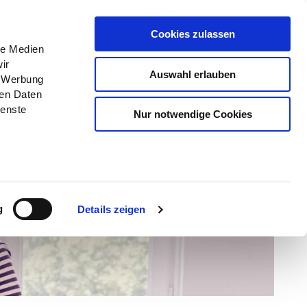
Menü
Erlebnisse
Buchen
Cookies zulassen
le Medien
ir
Auswahl erlauben
, Werbung
ren Daten
ienste
Nur notwendige Cookies
© TZHS - Zastrow/Jacobsen
g
Details zeigen