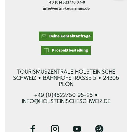
+49 (0)4521/70 97-0
info@eutin-tourismus.de
Deine Kontaktanfrage
Prospektbestellung
TOURISMUSZENTRALE HOLSTEINISCHE
SCHWEIZ • BAHNHOFSTRASSE 5 • 24306 P
LÖN
+49 (0)4522/50 95-25 •
INFO@HOLSTEINISCHESCHWEIZ.DE
F
I
Y
B