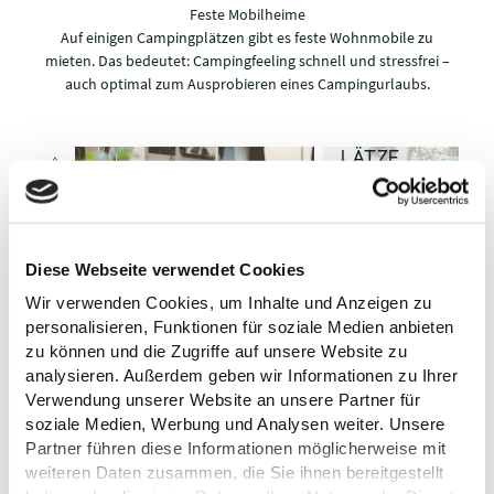
Feste Mobilheime
Auf einigen Campingplätzen gibt es feste Wohnmobile zu
mieten. Das bedeutet: Campingfeeling schnell und stressfrei –
auch optimal zum Ausprobieren eines Campingurlaubs.
WOHNMO
BILSTELLP
LÄTZE
Von
© TZHS-Anne Weise
© TZHS-Anne Weise
zentrumsnah
CAMPINGPLÄTZE
bis mitten in
KULTUR
Von einfach bis 5-Sterne.
der Natur.
UND
Diese Webseite verwendet Cookies
AKTIV-
SHOPPIN
FAMILIENS
Wir verwenden Cookies, um Inhalte und Anzeigen zu
ANGEBOT
G
PASS
E
Von Shopping
Von „Hochsitz
personalisieren, Funktionen für soziale Medien anbieten
© TI GPS Anne Weise
© OHT OliverFranke
© OHT OliverFranke
Von Kanu, SUP,
und
statt
zu können und die Zugriffe auf unsere Website zu
Wandern bis
Sightseeing bis
Tiefschlaf“ bis
analysieren. Außerdem geben wir Informationen zu Ihrer
Radfahren.
Kultur.
Otterpicknick.
Verwendung unserer Website an unsere Partner für
soziale Medien, Werbung und Analysen weiter. Unsere
Partner führen diese Informationen möglicherweise mit
weiteren Daten zusammen, die Sie ihnen bereitgestellt
WAS MUSS ICH MITBRINGEN