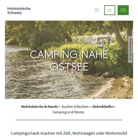
© OHT OliverFranke
CAMPING NAHE
OSTSEE
Holsteinische Schweiz
>
Suchen & Buchen >
Unterkünfte
>
Camping und Womo
Campingurlaub machen mit Zelt, Wohnwagen oder Wohnmobil