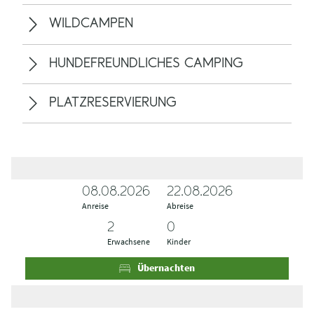
WILDCAMPEN
HUNDEFREUNDLICHES CAMPING
PLATZRESERVIERUNG
08.08.2026
A
A
22.08.2026
Anreise
n
b
Abreise
r
r
e
e
Erwachsene
Kinder
i
i
s
s
Übernachten
e
e