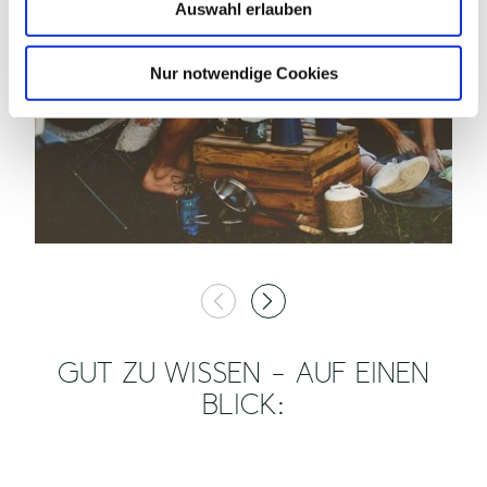
Auswahl erlauben
© TZHS Anne Weise
a
h
l
Nur notwendige Cookies
GUT ZU WISSEN – AUF EINEN
BLICK: