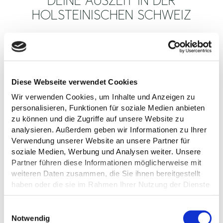
DEINE AUSZEIT IN DER
HOLSTEINISCHEN SCHWEIZ
Hotel mit Seeblick?
Urlaub auf dem Bauernhof
mit Familienanschluss und Ponyhof oder doch lieber ganz
unabhängig in der eigenen Ferienwohnung? Je nach Belieben
gibt es das passende Angebot für Übernachtungen in
Malente
,
Plön
,
Eutin
oder ringsherum, von der einfachen Pension auf
Diese Webseite verwendet Cookies
dem Lande bis zum 4-Sterne-Wellnesshotel. Viele unserer
Wir verwenden Cookies, um Inhalte und Anzeigen zu
Ferienwohnungen und Ferienhäuser liegen direkt am See oder
personalisieren, Funktionen für soziale Medien anbieten
in unmittelbarer Seenähe.
zu können und die Zugriffe auf unsere Website zu
analysieren. Außerdem geben wir Informationen zu Ihrer
Verwendung unserer Website an unsere Partner für
soziale Medien, Werbung und Analysen weiter. Unsere
Partner führen diese Informationen möglicherweise mit
weiteren Daten zusammen, die Sie ihnen bereitgestellt
haben oder die sie im Rahmen Ihrer Nutzung der Dienste
gesammelt haben.
E
Datenschutz
Notwendig
FRAGEN RUND UM DEINEN URLAUB, ZU
i