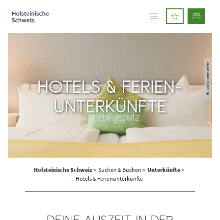
© MaTS Anne Weise
HOTELS & FERIEN­
UNTERKÜNFTE
Holsteinische Schweiz
>
Suchen & Buchen >
Unterkünfte
>
Hotels & Ferienunterkünfte