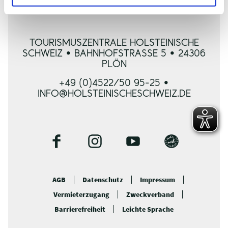
Prospektbestellung
TOURISMUSZENTRALE HOLSTEINISCHE
SCHWEIZ • BAHNHOFSTRASSE 5 • 24306 P
LÖN
+49 (0)4522/50 95-25 •
INFO@HOLSTEINISCHESCHWEIZ.DE
F
I
Y
B
a
n
o
l
c
s
u
o
AGB
Datenschutz
Impressum
e
t
t
g
Vermieterzugang
Zweckverband
b
a
u
o
g
b
Barrierefreiheit
Leichte Sprache
o
r
e