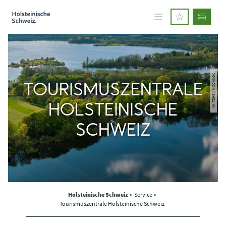
© TZHS / MOCANOX
TOURISMUSZENTRALE
HOLSTEINISCHE
SCHWEIZ
Holsteinische Schweiz
>
Service >
Tourismuszentrale Holsteinische Schweiz