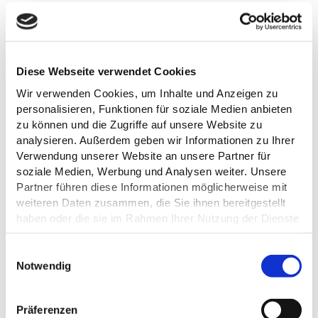
Diese Webseite verwendet Cookies
Wir verwenden Cookies, um Inhalte und Anzeigen zu
personalisieren, Funktionen für soziale Medien anbieten
zu können und die Zugriffe auf unsere Website zu
analysieren. Außerdem geben wir Informationen zu Ihrer
Verwendung unserer Website an unsere Partner für
soziale Medien, Werbung und Analysen weiter. Unsere
EVALUIERUNG DES
Partner führen diese Informationen möglicherweise mit
TOURISMUSENTWICKLUNGSKONZEPT
weiteren Daten zusammen, die Sie ihnen bereitgestellt
"HOLSTEINISCHE SCHWEIZ 2030 (TEK
haben oder die sie im Rahmen Ihrer Nutzung der Dienste
2030)"
gesammelt haben.
Mit dem 2018 erarbeiteten Tourismusentwicklungskonzept
E
Holsteinische Schweiz 2030 (TEK 2030) wurde die strategische
Datenschutz
Notwendig
i
Grundlage für die touristische Entwicklung der Holsteinischen
n
Schweiz in den kommenden Jahren gelegt.
w
Präferenzen
Nachdem das Konzept nun einige Jahre alt ist, wurde eine