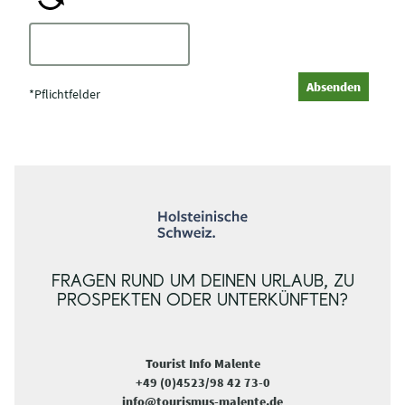
C
a
p
Absenden
t
*Pflichtfelder
c
h
a
FRAGEN RUND UM DEINEN URLAUB, ZU
PROSPEKTEN ODER UNTERKÜNFTEN?
Tourist Info Malente
+49 (0)4523/98 42 73-0
info@tourismus-malente.de