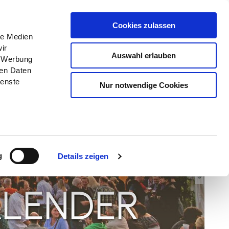
Menü
Erlebnisse
Buchen
Cookies zulassen
le Medien
ir
Auswahl erlauben
, Werbung
ren Daten
ienste
Nur notwendige Cookies
© TI GPS-Anne Weise
g
Details zeigen
ALENDER