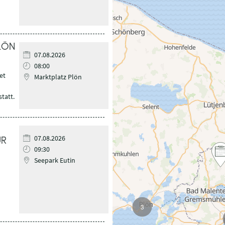
LÖN
07.08.2026
08:00
et
Marktplatz Plön
tatt.
07.08.2026
ÜR
09:30
Seepark Eutin
3