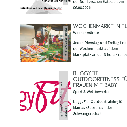
der Dunkerschen Kate ab dem
06.08.2026
WOCHENMARKT IN P
TI GPS Jalost Studios
Wochenmärkte
Jeden Dienstag und Freitag find
der Wochenmarkt auf dem
Marktplatz an der Nikolaikirche s
©
BUGGYFIT
OUTDOORFITNESS F
b
u
g
y
fi
t
d
a
s
O
ri
gi
n
a
l
J
a
n
a
K
li
bi
s
c
FRAUEN MIT BABY
Sport & Wettbewerbe
buggyFit - Outdoortraining für
Mamas /Sport nach der
g
h
Schwangerschaft
©