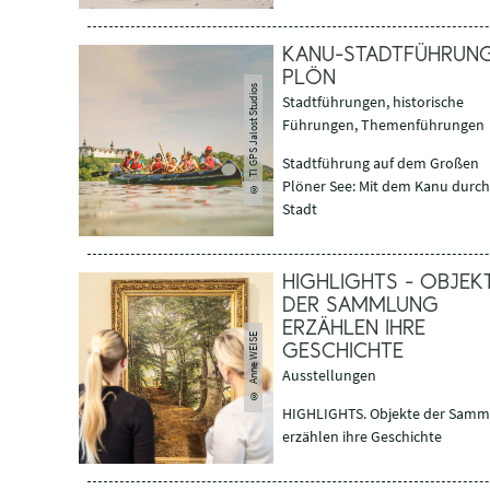
KANU-STADTFÜHRUNG
PLÖN
TI GPS Jalost Studios
Stadtführungen, historische
Führungen, Themenführungen
Stadtführung auf dem Großen
Plöner See: Mit dem Kanu durch
©
Stadt
HIGHLIGHTS - OBJEK
DER SAMMLUNG
ERZÄHLEN IHRE
© Anne WEISE
GESCHICHTE
Ausstellungen
HIGHLIGHTS. Objekte der Samm
erzählen ihre Geschichte