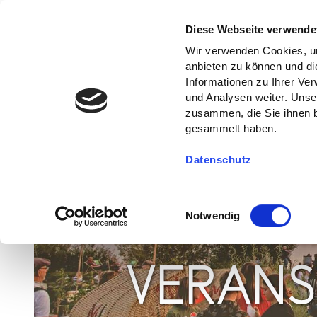
Diese Webseite verwende
Wir verwenden Cookies, um
anbieten zu können und di
Informationen zu Ihrer Ve
und Analysen weiter. Unse
zusammen, die Sie ihnen b
gesammelt haben.
Datenschutz
E
Notwendig
i
n
w
VERANS
i
l
l