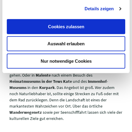
g
SCHIFFFAHRT UND
Details zeigen
s
STADTBUMMEL
a
u
Ein Tag mit Kunst und Museumsbesuch lässt sich in der
Cookies zulassen
s
Holsteinischen Schweiz bestens mit weiteren Erlebnissen
w
verbinden. Die gemütlichen Innenstädte der Region laden mit
Auswahl erlauben
a
ihren schönen Promenaden und Fußgängerzonen geradewegs
zum entspannten Stadtbummel ein. Dabei versprechen auch
h
andere Sehenswürdigkeiten und Ausflugsziele viel Spaß,
l
Nur notwendige Cookies
Erlebnis und Erholung. So kann es in
Plön
und
Eutin
nach dem
Museum noch zur Besichtigung von
Schloss und Schlossgarten
gehen. Oder in
Malente
nach einem Besuch des
Heimatmuseums in der Tews Kate
und des
Immenhof-
Museums
in den
Kurpark
. Das Angebot ist groß. Wer zudem
noch Naturliebhaber ist, sollte einige Strecken zu Fuß oder mit
dem Rad zurücklegen. Denn die Landschaft ist eines der
markantesten Wahrzeichen vor Ort. Über das örtliche
Wanderwegenetz
sowie per Seenschifffahrt lassen sich viele der
kulturellen Ziele gut erreichen.