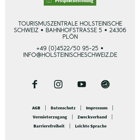
Prospektbestellung
TOURISMUSZENTRALE HOLSTEINISCHE
SCHWEIZ • BAHNHOFSTRASSE 5 • 24306 P
LÖN
+49 (0)4522/50 95-25 •
INFO@HOLSTEINISCHESCHWEIZ.DE
F
I
Y
B
a
n
o
l
c
s
u
o
AGB
Datenschutz
Impressum
e
t
t
g
Vermieterzugang
Zweckverband
b
a
u
o
g
b
Barrierefreiheit
Leichte Sprache
o
r
e