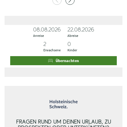
08.08.2026
A
A
22.08.2026
Anreise
n
b
Abreise
r
r
e
e
Erwachsene
Kinder
i
i
s
s
Übernachten
e
e
FRAGEN RUND UM DEINEN URLAUB, ZU