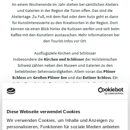
An einem Wochenende im Jahr stehen bei sämtlichen Ateliers
und Galerien in der Region die Türen offen. Das sind die
Ateliertage. Zu Fuß, mit dem Rad oder dem Auto geht es dann
für Kunstinteressierte zu den Kreativorten in der Region. Dort
können sie einen Blick hinter die Kulissen werfen und sich beim
Kaffee mit den Künstlern austauschen. Mehr Informationen bei
den Tourist-Infos vor Ort.
Ausflugsziele Kirchen und Schlösser
Insbesondere die
Kirchen und Schlösser
der Holsteinischen
Schweiz zählen neben den Museen und Galerien zu den
beliebtesten Sehenswürdigkeiten. Allem voran das
Plöner
Schloss
am
Großen Plöner See
und das
Eutiner Schloss
. Ein
Kultur-Besuch in der Region sollte daher unbedingt mit einer
Besichtigung oder
Führung
durch diese historischen Bauten
verbunden werden.
Kulturgut zwischen Sandstrand und Bauerngarten
Diese Webseite verwendet Cookies
Ein beliebtes Ausflugsziel ist auch die im 17. Jahrhundert
erbaute
Dunkersche Kate in Bosau
. Denn neben vielen
Wir verwenden Cookies, um Inhalte und Anzeigen zu
Ausstellungen und Veranstaltungen im Jahr besticht sie vor
personalisieren, Funktionen für soziale Medien anbieten