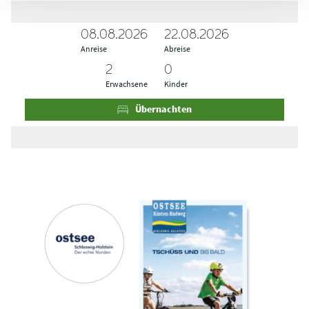
08.08.2026
A
A
22.08.2026
Anreise
n
b
Abreise
r
r
e
e
Erwachsene
Kinder
i
i
s
s
Übernachten
e
e