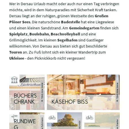
Wer in Dersau Urlaub macht oder auch nur einen Tag verbringen
möchte, wird in dem Naturparadies mit Sicherheit Kraft tanken.
Dersau liegt an der ruhigen, grünen Westseite des
Großen
Plöner Sees
. Die naturschöne
Badestelle
hat eine Liegewiese
und einen kleinen Sandstrand. Am
Gemeindegarten
finden sich
Spielplatz
,
Boulebahn
,
Beachvolleyball
und eine
Grillmöglichkeit. Im kleinen
Segelhafen
sind Gastlieger
willkommen. Von Dersau aus bieten sich gut beschilderte
Touren
an. Zu Fuß lohnt sich ein kleiner Wandertrip zum
Ukleisee
- den Picknickkorb nicht vergessen!
© TZHS Anne Weise
© TZHS Anne Weise
BÜCHERS
CHRANK
KÄSEHOF BISS
RUNDWE
G