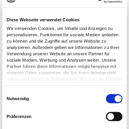
s
i
n
t
Diese Webseite verwendet Cookies
e
ESSEN GEHEN ODER PICKNICK
r
Wir verwenden Cookies, um Inhalte und Anzeigen zu
e
MIT SEEBLICK
personalisieren, Funktionen für soziale Medien anbieten
s
zu können und die Zugriffe auf unsere Website zu
s
Ein kulinarisches Duo im Gewächshaus wartet im
Café im
i
analysieren. Außerdem geben wir Informationen zu Ihrer
e
Grünen
: angebaute Gemüse und Kräuter aus der Landgärtnerei
Verwendung unserer Website an unsere Partner für
r
Kobs werden zu Quiche, buntem Salat und Picknickbroten.
soziale Medien, Werbung und Analysen weiter. Unsere
t
Richtig ist hier auch wer Appetit auf hausgemachten Kuchen
Partner führen diese Informationen möglicherweise mit
d
oder dänisches Softeis hat. Für den schnellen Hunger
weiteren Daten zusammen, die Sie ihnen bereitgestellt
i
zwischendurch geht's zum
Bistro Seeblick
auf dem
c
haben oder die sie im Rahmen Ihrer Nutzung der Dienste
Campingplatz
oder man hat das eigene Picknick dabei und
h
gesammelt haben.
?
breitet die Decke direkt am See aus.
E
Datenschutz
Notwendig
i
n
w
© TZHS Anne Weise
© TZHS Anne Weise
Präferenzen
i
BISTRO
l