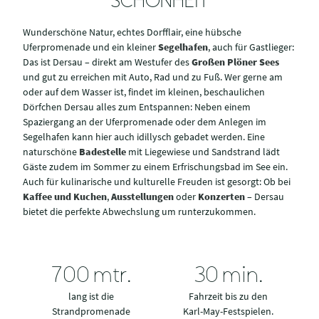
SCHÖNHEIT
Wunderschöne Natur, echtes Dorfflair, eine hübsche
Uferpromenade und ein kleiner
Segelhafen
, auch für Gastlieger:
Das ist Dersau – direkt am Westufer des
Großen Plöner Sees
und gut zu erreichen mit Auto, Rad und zu Fuß. Wer gerne am
oder auf dem Wasser ist, findet im kleinen, beschaulichen
Dörfchen Dersau alles zum Entspannen: Neben einem
Spaziergang an der Uferpromenade oder dem Anlegen im
Segelhafen kann hier auch idillysch gebadet werden. Eine
naturschöne
Badestelle
mit Liegewiese und Sandstrand lädt
Gäste zudem im Sommer zu einem Erfrischungsbad im See ein.
Auch für kulinarische und kulturelle Freuden ist gesorgt: Ob bei
Kaffee und Kuchen
,
Ausstellungen
oder
Konzerten
– Dersau
bietet die perfekte Abwechslung um runterzukommen.
700
mtr.
30
min.
lang ist die
Fahrzeit bis zu den
Strandpromenade
Karl-May-Festspielen.