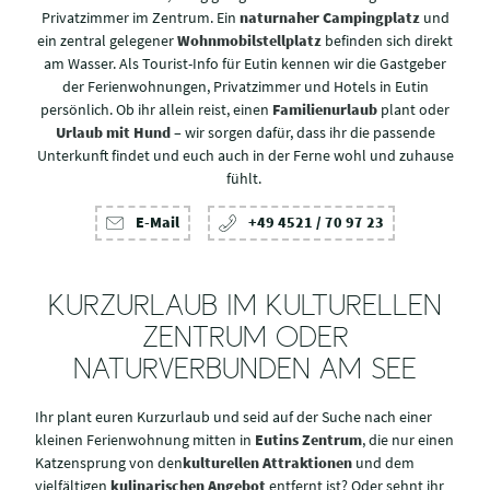
Privatzimmer im Zentrum. Ein
naturnaher Campingplatz
und
ein zentral gelegener
Wohnmobilstellplatz
befinden sich direkt
am Wasser. Als Tourist-Info für Eutin kennen wir die Gastgeber
der Ferienwohnungen, Privatzimmer und Hotels in Eutin
persönlich. Ob ihr allein reist, einen
Familienurlaub
plant oder
Urlaub mit Hund
– wir sorgen dafür, dass ihr die passende
Unterkunft findet und euch auch in der Ferne wohl und zuhause
fühlt.
E-Mail
+49 4521 / 70 97 23
KURZURLAUB IM KULTURELLEN
ZENTRUM ODER
NATURVERBUNDEN AM SEE
Ihr plant euren Kurzurlaub und seid auf der Suche nach einer
kleinen Ferienwohnung mitten in
Eutins Zentrum
, die nur einen
Katzensprung von den
kulturellen Attraktionen
und dem
vielfältigen
kulinarischen Angebot
entfernt ist? Oder sehnt ihr