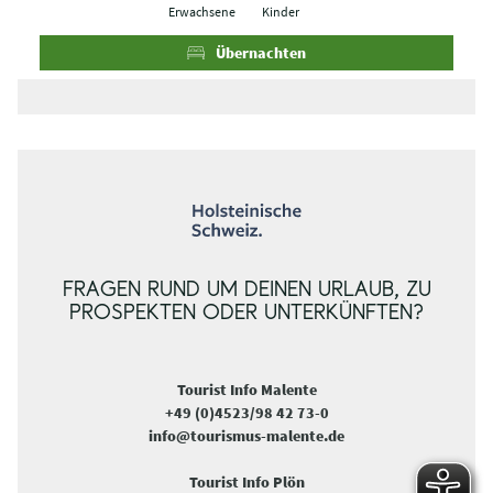
e
e
Erwachsene
Kinder
i
i
s
s
Übernachten
e
e
FRAGEN RUND UM DEINEN URLAUB, ZU
PROSPEKTEN ODER UNTERKÜNFTEN?
Tourist Info Malente
+49 (0)4523/98 42 73-0
info@tourismus-malente.de
Tourist Info Plön