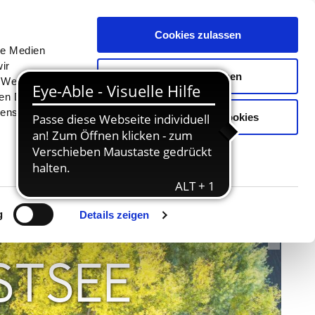
Menü
Erlebnisse
Buchen
Cookies zulassen
le Medien
ir
Auswahl erlauben
, Werbung
ren Daten
ienste
Nur notwendige Cookies
© TZHS MOCANOX
g
Details zeigen
STSEE