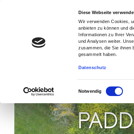
Diese Webseite verwende
Wir verwenden Cookies, um
anbieten zu können und di
Informationen zu Ihrer Ve
und Analysen weiter. Unse
zusammen, die Sie ihnen b
gesammelt haben.
Datenschutz
E
Notwendig
i
n
w
PADD
i
l
l