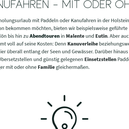
ANUFAHREN – MIT ODER O
Erholungsurlaub mit Paddeln oder Kanufahren in der Holstein
egion bekommen möchten, bieten wir beispielsweise geführt
lön bis hin zu
Abendtouren
in
Malente
und
Eutin
. Aber au
t voll auf seine Kosten: Denn
Kanuverleihe
beziehungsw
hier überall entlang der Seen und Gewässer. Darüber hinaus
bersetzstellen und günstig gelegenen
Einsetzstellen
Padde
ger mit oder ohne
Familie
gleichermaßen.