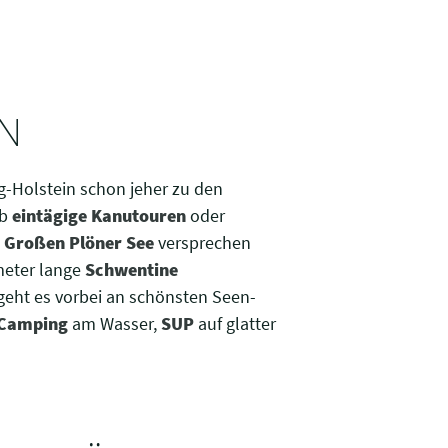
N
g-Holstein schon jeher zu den
Ob
eintägige Kanutouren
oder
n
Großen Plöner See
versprechen
meter lange
Schwentine
eht es vorbei an schönsten Seen-
Camping
am Wasser,
SUP
auf glatter