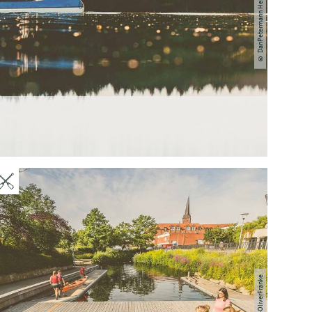
© DanPetermann Heimplanet
© OHT-OliverFranke