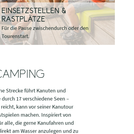
EINSETZSTELLEN &
RASTPLÄTZE
Für die Pause zwischendurch oder den
Tourenstart.
 CAMPING
ne Strecke führt Kanuten und
se durch 17 verschiedene Seen –
 reicht, kann vor seiner Kanutour
tspielen machen. Inspiriert von
ür alle, die gerne Kanufahren und
irekt am Wasser anzulegen und zu