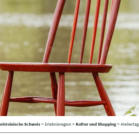
olsteinische Schweiz
>
Erlebnisregion >
Kultur und Shopping
>
Atelierta