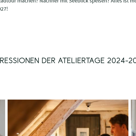
Radtour machen? Nachher mit Seeblick speisen? Alles ist mö
027!
RESSIONEN DER ATELIERTAGE 2024-2