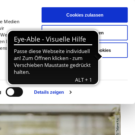
Menü
Erlebnisse
Buchen
Cookies zulassen
le Medien
ir
Auswahl erlauben
, Werbung
ren Daten
ienste
Nur notwendige Cookies
g
Details zeigen
E
© TZHS/ Tatjana Kay