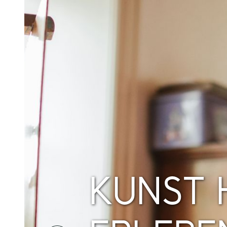
AUSTAU
© TZHS/ Tatjana Kay