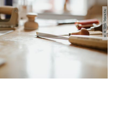
© © TZHS/ Tatjana Kay