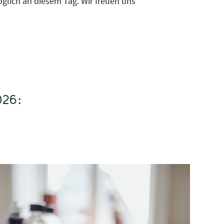
glich an diesem Tag. Wir freuen uns
026: