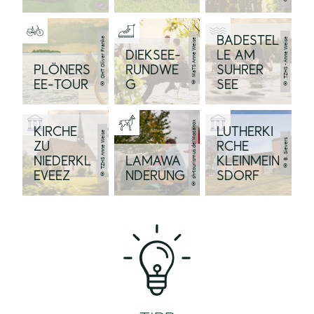
BADESTEL
© OHT Oliver Franke
© TZHS - Anne Weise
© MaTS Anne Weise
DIEKSEE-
LE AM
PLÖNERS
RUNDWE
SUHRER
EE-TOUR
G
SEE
© sh-tourismus.de/Mocanox
KIRCHE
LUTHERKI
© TZHS Anne Weise
© B. Sievers
ZU
RCHE
NIEDERKL
LAMAWA
KLEINMEIN
EVEEZ
NDERUNG
SDORF