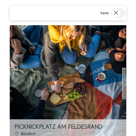
Karte
sh-tourismus.de, MOCANOX
©
PICKNICKPLATZ AM FELDESRAND
Bösdorf