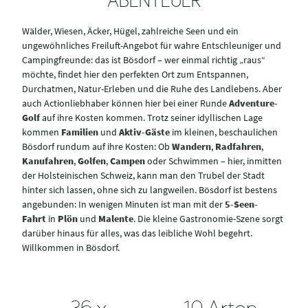
ABENTEUER
Wälder, Wiesen, Äcker, Hügel, zahlreiche Seen und ein
ungewöhnliches Freiluft-Angebot für wahre Entschleuniger und
Campingfreunde: das ist Bösdorf – wer einmal richtig „raus“
möchte, findet hier den perfekten Ort zum Entspannen,
Durchatmen, Natur-Erleben und die Ruhe des Landlebens. Aber
auch Actionliebhaber können hier bei einer Runde
Adventure-
Golf
auf ihre Kosten kommen. Trotz seiner idyllischen Lage
kommen
Familien
und
Aktiv-Gäste
im kleinen, beschaulichen
Bösdorf rundum auf ihre Kosten: Ob
Wandern
,
Radfahren
,
Kanufahren
,
Golfen
,
Campen
oder Schwimmen – hier, inmitten
der Holsteinischen Schweiz, kann man den Trubel der Stadt
hinter sich lassen, ohne sich zu langweilen. Bösdorf ist bestens
angebunden: In wenigen Minuten ist man mit der
5-Seen-
Fahrt
in
Plön
und
Malente
. Die kleine Gastronomie-Szene sorgt
darüber hinaus für alles, was das leibliche Wohl begehrt.
Willkommen in Bösdorf.