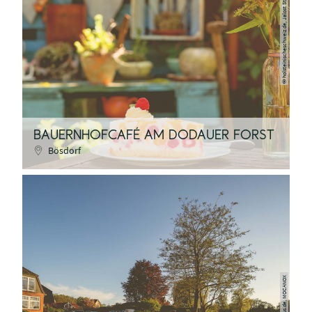
holsteinischeschweiz.de, Jalost Studios
©
BAUERNHOFCAFÉ AM DODAUER FORST
Bösdorf
sh-tourismus.de, MOCANOX