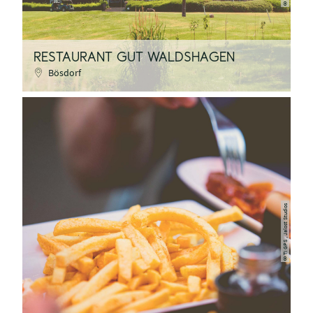
©
RESTAURANT GUT WALDSHAGEN
Bösdorf
TI GPS , Jalost Studios
©