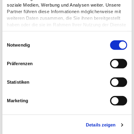
soziale Medien, Werbung und Analysen weiter. Unsere
Partner führen diese Informationen möglicherweise mit
weiteren Daten zusammen, die Sie ihnen bereitgestellt
haben oder die sie im Rahmen Ihrer Nutzung der Dienste
gesammelt haben.
E
Hans-Jürgen Behlau
Datenschutz
Notwendig
i
n
w
©
Präferenzen
i
l
l
Statistiken
i
CAFÉ VON BEHLAU
g
Bösdorf
Marketing
u
n
g
Details zeigen
s
a