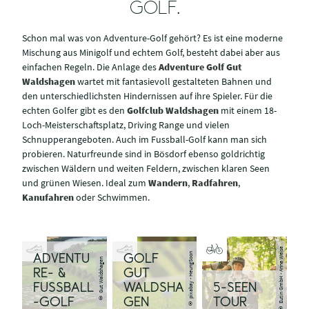
GOLF.
Schon mal was von Adventure-Golf gehört? Es ist eine moderne
Mischung aus Minigolf und echtem Golf, besteht dabei aber aus
einfachen Regeln. Die Anlage des
Adventure Golf Gut
Waldshagen
wartet mit fantasievoll gestalteten Bahnen und
den unterschiedlichsten Hindernissen auf ihre Spieler. Für die
echten Golfer gibt es den
Golfclub Waldshagen
mit einem 18-
Loch-Meisterschaftsplatz, Driving Range und vielen
Schnupperangeboten. Auch im Fussball-Golf kann man sich
probieren. Naturfreunde sind in Bösdorf ebenso goldrichtig
zwischen Wäldern und weiten Feldern, zwischen klaren Seen
und grünen Wiesen. Ideal zum
Wandern
,
Radfahren
,
Kanufahren
oder Schwimmen.
© Eutin GmbH - Anne Weise
© pixabay - HeungSoon
ADVENTU
GOLF
© Gut Waldshagen
RE- &
GUT
FUSSBALL
WALDSHA
5-SEEN
-GOLF
GEN
TOUR