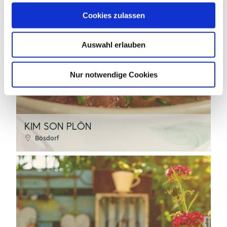
u
Cookies zulassen
s
w
pixabay - Yash Gooly
Auswahl erlauben
a
h
l
©
Nur notwendige Cookies
KIM SON PLÖN
Bösdorf