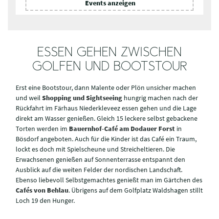
Events anzeigen
s
i
n
t
e
ESSEN GEHEN ZWISCHEN
r
e
GOLFEN UND BOOTSTOUR
s
s
Erst eine Bootstour, dann Malente oder Plön unsicher machen
i
e
und weil
Shopping und Sightseeing
hungrig machen nach der
r
Rückfahrt im Färhaus Niederkleveez essen gehen und die Lage
t
direkt am Wasser genießen. Gleich 15 leckere selbst gebackene
d
Torten werden im
Bauernhof-Café am Dodauer Forst
in
i
Bösdorf angeboten. Auch für die Kinder ist das Café ein Traum,
c
lockt es doch mit Spielscheune und Streicheltieren. Die
h
?
Erwachsenen genießen auf Sonnenterrasse entspannt den
Ausblick auf die weiten Felder der nordischen Landschaft.
Ebenso liebevoll Selbstgemachtes genießt man im Gärtchen des
Cafés von Behlau
. Übrigens auf dem Golfplatz Waldshagen stillt
Loch 19 den Hunger.