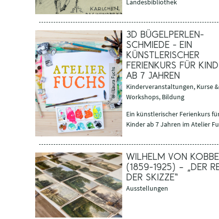
Landesbibliothek
3D BÜGELPERLEN-
SCHMIEDE - EIN
KÜNSTLERISCHER
FERIENKURS FÜR KIND
Laura Fuchs
AB 7 JAHREN
Kinderveranstaltungen, Kurse &
©
Workshops, Bildung
Ein künstlerischer Ferienkurs fü
Kinder ab 7 Jahren im Atelier F
WILHELM VON KOBBE
(1859-1925) – „DER RE
DER SKIZZE“
Ausstellungen