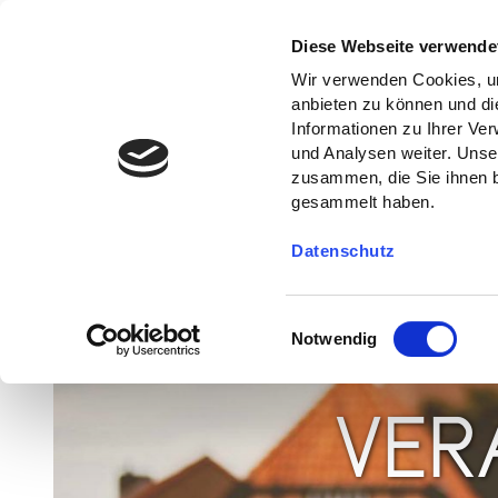
Diese Webseite verwende
Wir verwenden Cookies, um
anbieten zu können und di
Informationen zu Ihrer Ve
und Analysen weiter. Unse
zusammen, die Sie ihnen b
gesammelt haben.
Datenschutz
E
Notwendig
i
n
w
VER
i
l
l