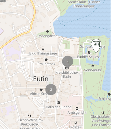
Karte wird geladen...
4
3