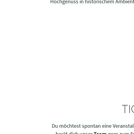
Hochgenuss in historischem Ambient
TI
Du möchtest spontan eine Veransta
berät dich unser
Team
gern zum Ev