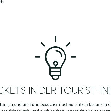
e.
CKETS IN DER TOURIST-I
ltung
in und um Eutin besuchen? Schau einfach bei uns in 
ent deiner Wahl und auch buchen kannst du direkt vor Ort. 