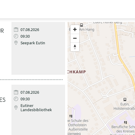
Halten Sie die Taste „STR
07.08.2026
ÜR
zu vergrößern.
09:30
Seepark Eutin
07.08.2026
09:30
ES
Eutiner
Landesbibliothek