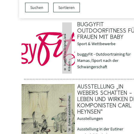
Suchen
Sortieren
BUGGYFIT
OUTDOORFITNESS F
b
u
g
y
fi
t
d
a
s
O
ri
gi
n
a
l
J
a
n
a
K
li
bi
s
c
FRAUEN MIT BABY
Sport & Wettbewerbe
buggyFit - Outdoortraining für
Mamas /Sport nach der
g
h
Schwangerschaft
©
AUSSTELLUNG „IN
WEBERS SCHATTEN –
Eutiner Landesbibliothek
LEBEN UND WIRKEN D
KOMPONISTEN CARL
HEYNSEN“
Ausstellungen
©
Ausstellung in der Eutiner