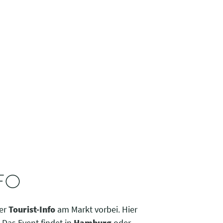
NFO
der
Tourist-Info
am Markt vorbei. Hier
Das Event findet in
Hamburg
oder