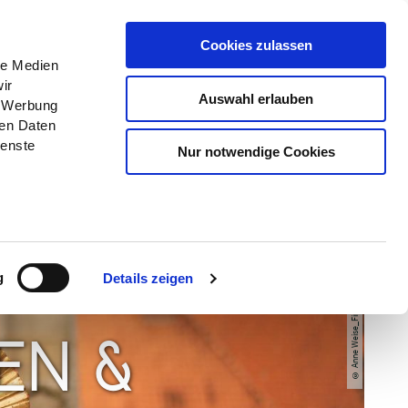
Menü
Erlebnisse
Buchen
Cookies zulassen
le Medien
ir
Auswahl erlauben
, Werbung
ren Daten
ienste
Nur notwendige Cookies
© Anne Weise_Fine Art Fotografie
g
Details zeigen
EN &