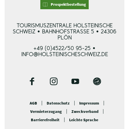
Prospektbestellung
TOURISMUSZENTRALE HOLSTEINISCHE
SCHWEIZ • BAHNHOFSTRASSE 5 • 24306 P
LÖN
+49 (0)4522/50 95-25 •
INFO@HOLSTEINISCHESCHWEIZ.DE
F
I
Y
B
a
n
o
l
c
s
u
o
AGB
Datenschutz
Impressum
e
t
t
g
Vermieterzugang
Zweckverband
b
a
u
o
g
b
Barrierefreiheit
Leichte Sprache
o
r
e