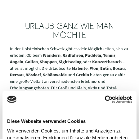
URLAUB GANZ WIE MAN
MÖCHTE
In der Holsteinischen Schweiz gibt es viele Möglichkeiten, sich zu
erholen. Ob beim
Wandern
,
Radfahren
,
Paddeln
,
Tennis
,
Angeln
,
Golfen
,
Shoppen
,
Sightseeing
oder
Konzertbesuch
–
alles ist möglich. Die Urlaubsorte
Malente
,
Plön
,
Eutin
,
Bosau
,
Dersau
,
Bösdorf
,
Schönwalde
und
Grebin
bieten genau dafür
eine große Vielfalt an verschiedensten Erlebnis- und
Erholungsangeboten. Für Groß und Klein, Aktiv und Total-
Entspannt, Kultur-Interessiert oder Hängematte. So kann es
zum Beispiel mal mit dem
Kanu direkt durch die Stadt
gehen,
zur
Weinprobe
an Norddeutschlands größtes Weinanbaugebiet
oder sogar auf Entdeckertour durch Wälder und Wiesen mit
Kaffee und Kuchen-Stopps. Die Auswahl ist riesig. Wobei sich
Diese Webseite verwendet Cookies
zudem selbst Wellness-Fans,
Opern-Liebhaber
und
Genießer
Wir verwenden Cookies, um Inhalte und Anzeigen zu
des Kulinarischen
bestens aufgehoben fühlen können.
personalisieren, Funktionen für soziale Medien anbieten