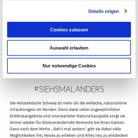
g
Die Ostsee Guide App liefert zahlreiche Tipps und Infos für die
Details zeigen
s
Urlaubs- und Freizeitgestaltung an 160 Kilometern Ostseeküste
a
in Schleswig-Holstein und jetzt auch in der Holsteinischen
u
Schweiz.
Cookies zulassen
s
w
Auswahl erlauben
a
h
Mehr Informationen
l
Nur notwendige Cookies
#SIEHSMALANDERS
Die Holsteinische Schweiz ist mehr als die einfache, naturschöne
Urlaubsregion im Norden. Denn dank vieler ungewöhnlicher
Erlebnisangebote und unerwarteter Naturschauspiele sorgt sie
immer wieder für blickverändernde Momente bei ihren Gästen.
Ganz nach dem Motto „Sieh’s mal anders“ gibt sie dabei viele
Möglichkeiten frei, Neues zu erleben und Altes neu zu entdecken