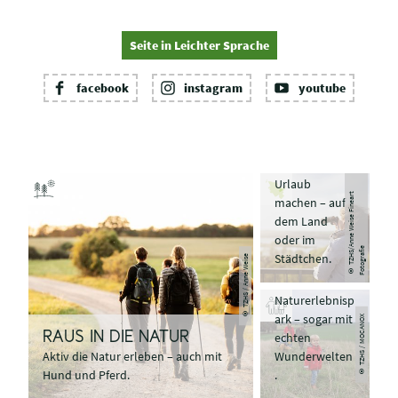
Seite in Leichter Sprache
facebook
instagram
youtube
TRAUMEC
KEN
Entspannt
Urlaub
©
T
Z
H
S
n
n
e
W
ei
s
e
Fi
n
e
a
r
t
F
o
t
o
g
r
afi
machen – auf
dem Land
oder im
FAMILIEN
/
A
e
Städtchen.
© TZHS / Anne Weise
GLÜCK
Erholen wie im
Naturerlebnisp
ark – sogar mit
© TZHS / MOCANOX
echten
RAUS IN DIE NATUR
Wunderwelten
Aktiv die Natur erleben – auch mit
.
Hund und Pferd.