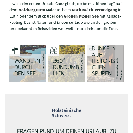
– wie beim ersten Urlaub. Ganz gleich, ob beim „Höhenflug“ auf
dem
Holzbergturm
Malente, beim
Nachtwächterrundgang
in
Eutin oder dem Blick über den
Großen Plöner See
mit Kanada-
Feeling. Das ist Natur- und Erlebnisurlaub wie an den großen
und bekannten Reisezielen weltweit – nur direkt um die Ecke.
IM
DUNKELN
AUF
© TZHS Martin-Elsen
© TZHS MOCANOX
©
A
n
n
e
W
ei
s
e
/
E
u
ti
n
T
o
u
ri
s
m
u
WANDERN
360°
HISTORIS
DURCH
RUNDUMB
CHEN
s
DEN SEE
LICK
SPUREN
FRAGEN RUND UM DEINEN URLAUB, ZU