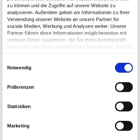
VERANSTA
zu können und die Zugriffe auf unsere Website zu
LTUNGEN
analysieren. Außerdem geben wir Informationen zu Ihrer
Kultur
Verwendung unserer Website an unsere Partner für
© TI GPS Jessen Fotografie
genießen,
soziale Medien, Werbung und Analysen weiter. Unsere
Feste feiern
GANZ
Partner führen diese Informationen möglicherweise mit
und Neues
SCHÖN
weiteren Daten zusammen, die Sie ihnen bereitgestellt
entdecken.
LECKER
© TZHS-Anne Weise
haben oder die sie im Rahmen Ihrer Nutzung der Dienste
Kulinarisch
gesammelt haben.
ankommen an
E
vielen
© TI GPS Anne Weise
Datenschutz
Notwendig
i
gastronomisch
ÜBERNACHTUNGS-TIPPS
en Zielen vor
n
Unterkommen wie und wo man
Ort.
möchte – sogar mit Pferd.
w
Präferenzen
i
l
l
Statistiken
i
DER OSTSEE GUIDE: JETZT
g
Marketing
AUCH IN DER HOLSTEINISCHEN
u
SCHWEIZ
n