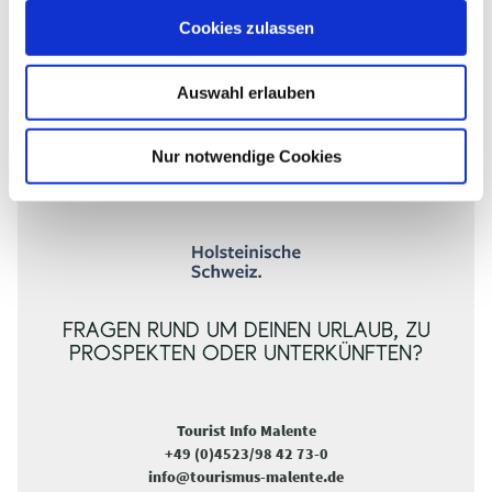
u
PER
Cookies zulassen
s
ANRUF
© TI GPS Anne Weise
© TZHS_MOCANOX
w
RADSERVICE & VERLEIH
BUS!
Auswahl erlauben
Von Fahrrad und E-Bikes bis
Anruf-Linien-
a
Reparatur und Zubehör.
Fahrten
h
l
Nur notwendige Cookies
FRAGEN RUND UM DEINEN URLAUB, ZU
PROSPEKTEN ODER UNTERKÜNFTEN?
Tourist Info Malente
+49 (0)4523/98 42 73-0
info@tourismus-malente.de