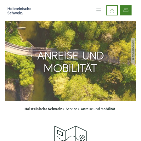
© TZHS-MOCANOX
ANREISE UND
MOBILITÄT
Holsteinische Schweiz
>
Service >
Anreise und Mobilität