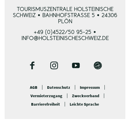
TOURISMUSZENTRALE HOLSTEINISCHE
SCHWEIZ • BAHNHOFSTRASSE 5 • 24306 P
LÖN
+49 (0)4522/50 95-25 •
INFO@HOLSTEINISCHESCHWEIZ.DE
F
I
Y
B
a
n
o
l
c
s
u
o
AGB
Datenschutz
Impressum
e
t
t
g
Vermieterzugang
Zweckverband
b
a
u
o
g
b
Barrierefreiheit
Leichte Sprache
o
r
e
k
a
m