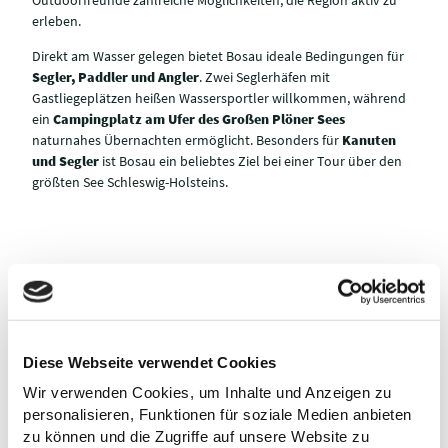
Outdoorfreunde zahlreiche Möglichkeiten, die Region aktiv zu
erleben.
Direkt am Wasser gelegen bietet Bosau ideale Bedingungen für
Segler, Paddler und Angler
. Zwei Seglerhäfen mit
Gastliegeplätzen heißen Wassersportler willkommen, während
ein
Campingplatz am Ufer des Großen Plöner Sees
naturnahes Übernachten ermöglicht. Besonders für
Kanuten
und Segler
ist Bosau ein beliebtes Ziel bei einer Tour über den
größten See Schleswig-Holsteins.
HOFLÄDE
N UND
© TI GPS Anne Weise
AKTIVURL
BADEN,
REGIONA
AUB
FREIZEIT &
LES
Diese Webseite verwendet Cookies
BOSAU
FAMILIE
BOSAU
Wir verwenden Cookies, um Inhalte und Anzeigen zu
personalisieren, Funktionen für soziale Medien anbieten
SEGELREV
zu können und die Zugriffe auf unsere Website zu