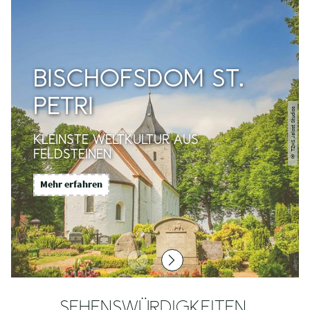
BISCHOFSDOM ST.
PETRI
© TZHS Jalost Studios
KLEINSTE WELTKULTUR AUS
FELDSTEINEN
Mehr erfahren
SEHENSWÜRDIGKEITEN,