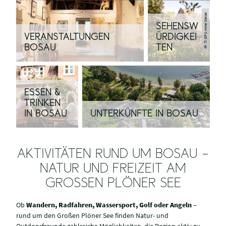
© TI GPS Anne Weise
SEHENSW
VERANSTALTUNGEN
ÜRDIGKEI
BOSAU
TEN
ESSEN &
TRINKEN
IN BOSAU
UNTERKÜNFTE IN BOSAU
AKTIVITÄTEN RUND UM BOSAU –
NATUR UND FREIZEIT AM
GROSSEN PLÖNER SEE
Ob
Wandern, Radfahren, Wassersport, Golf oder Angeln
–
rund um den Großen Plöner See finden Natur- und