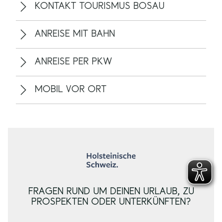
KONTAKT TOURISMUS BOSAU
r
t
d
i
ANREISE MIT BAHN
c
h
?
ANREISE PER PKW
MOBIL VOR ORT
FRAGEN RUND UM DEINEN URLAUB, ZU
PROSPEKTEN ODER UNTERKÜNFTEN?