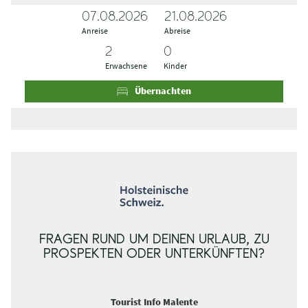
07.08.2026
A
A
21.08.2026
Anreise
n
b
Abreise
r
r
e
e
Erwachsene
Kinder
i
i
s
s
Übernachten
e
e
FRAGEN RUND UM DEINEN URLAUB, ZU
PROSPEKTEN ODER UNTERKÜNFTEN?
Tourist Info Malente