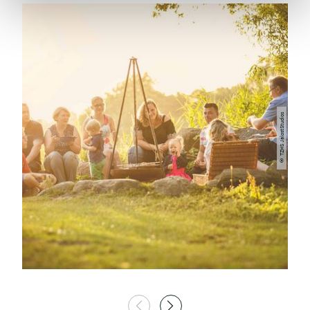
© TZHS JalostStudios