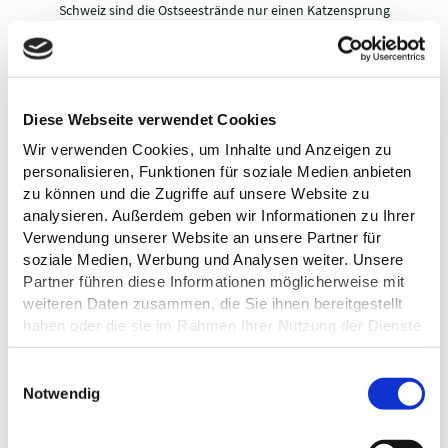
Schweiz sind die Ostseestrände nur einen Katzensprung
entfernt.
Familienurlaub mit Hund und Kinderbetreuung
Wer Urlaub mit Hund und Kindern unter einen Hut bekommen
möchte, hat in der Holsteinischen Schweiz alle Möglichkeiten.
Diese Webseite verwendet Cookies
Zum Beispiel bieten unsere Campingplätze Augstfelde in
Wir verwenden Cookies, um Inhalte und Anzeigen zu
Bösdorf oder Spitzenort in Plön ideale Familienreiseziele. Hier
personalisieren, Funktionen für soziale Medien anbieten
sind Hunde erlaubt und ein buntes Animationsprogramm sorgt
zu können und die Zugriffe auf unsere Website zu
im Sommer bei Eltern für den gewünschten Freiraum und
KINDER-
URLAUB
analysieren. Außerdem geben wir Informationen zu Ihrer
Erholung.
UND
AUF DEM
Verwendung unserer Website an unsere Partner für
NATURERL
FAMILIENP
BAUERNH
soziale Medien, Werbung und Analysen weiter. Unsere
EBNISSE
ROGRAM
OF
Partner führen diese Informationen möglicherweise mit
Von
M
Ländlich
weiteren Daten zusammen, die Sie ihnen bereitgestellt
© TZHS Jessenfotografie
Tierbeobachtu
Bunte
erholen
© TZHS MOCANOX
© TZHS MOCANOX
haben oder die sie im Rahmen Ihrer Nutzung der Dienste
ngen bis
Angebote –
zwischen
gesammelt haben.
Erlebnisse bei
speziell auch
Hund, Katze
Nacht.
für Kinder.
und Pferd.
E
BADESTEL
Datenschutz
Notwendig
i
LEN UND
REITERFER
SCHWIMM
SPIELPLÄT
n
IEN
BÄDER
ZE
w