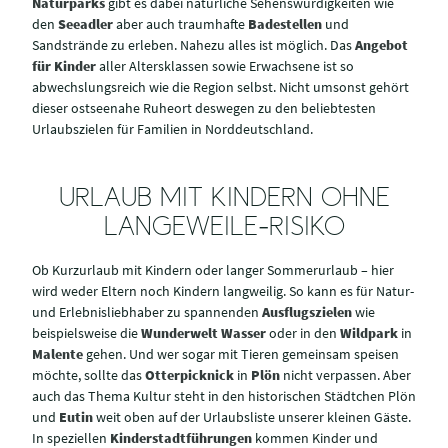
Naturparks
gibt es dabei natürliche Sehenswürdigkeiten wie
den
Seeadler
aber auch traumhafte
Badestellen
und
Sandstrände zu erleben. Nahezu alles ist möglich. Das
Angebot
für Kinder
aller Altersklassen sowie Erwachsene ist so
abwechslungsreich wie die Region selbst. Nicht umsonst gehört
dieser ostseenahe Ruheort deswegen zu den beliebtesten
Urlaubszielen für Familien in Norddeutschland.
URLAUB MIT KINDERN OHNE
LANGEWEILE-RISIKO
Ob Kurzurlaub mit Kindern oder langer Sommerurlaub – hier
wird weder Eltern noch Kindern langweilig. So kann es für Natur-
und Erlebnisliebhaber zu spannenden
Ausflugszielen
wie
beispielsweise die
Wunderwelt Wasser
oder in den
Wildpark
in
Malente
gehen. Und wer sogar mit Tieren gemeinsam speisen
möchte, sollte das
Otterpicknick
in
Plön
nicht verpassen. Aber
auch das Thema Kultur steht in den historischen Städtchen Plön
und
Eutin
weit oben auf der Urlaubsliste unserer kleinen Gäste.
In speziellen
Kinderstadtführungen
kommen Kinder und