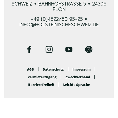
SCHWEIZ • BAHNHOFSTRASSE 5 • 24306 P
LÖN
+49 (0)4522/50 95-25 •
INFO@HOLSTEINISCHESCHWEIZ.DE
F
I
Y
B
a
n
o
l
c
s
u
o
AGB
Datenschutz
Impressum
e
t
t
g
Vermieterzugang
Zweckverband
b
a
u
o
g
b
Barrierefreiheit
Leichte Sprache
o
r
e
k
a
m