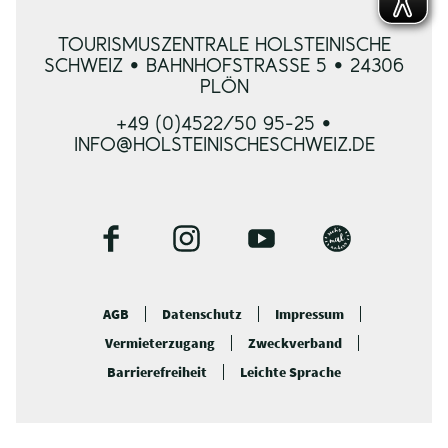
TOURISMUSZENTRALE HOLSTEINISCHE
SCHWEIZ • BAHNHOFSTRASSE 5 • 24306 P
LÖN
+49 (0)4522/50 95-25 •
INFO@HOLSTEINISCHESCHWEIZ.DE
F
I
Y
B
a
n
o
l
c
s
u
o
AGB
Datenschutz
Impressum
e
t
t
g
Vermieterzugang
Zweckverband
b
a
u
o
g
b
Barrierefreiheit
Leichte Sprache
o
r
e
k
a