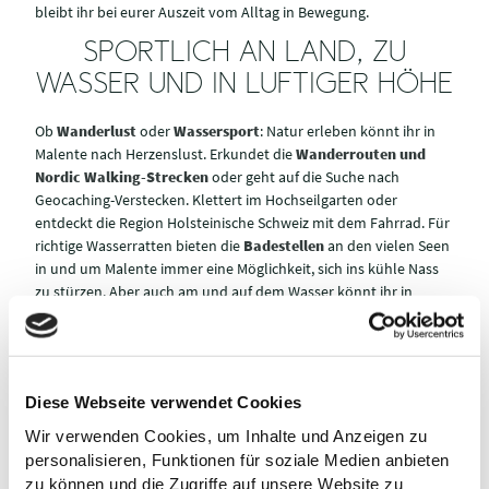
bleibt ihr bei eurer Auszeit vom Alltag in Bewegung.
SPORTLICH AN LAND, ZU
WASSER UND IN LUFTIGER HÖHE
Ob
Wanderlust
oder
Wassersport
: Natur erleben könnt ihr in
Malente nach Herzenslust. Erkundet die
Wanderrouten und
Nordic Walking-Strecken
oder geht auf die Suche nach
Geocaching-Verstecken. Klettert im Hochseilgarten oder
entdeckt die Region Holsteinische Schweiz mit dem Fahrrad. Für
richtige Wasserratten bieten die
Badestellen
an den vielen Seen
in und um Malente immer eine Möglichkeit, sich ins kühle Nass
zu stürzen. Aber auch am und auf dem Wasser könnt ihr in
eurem Aktivurlaub zum Beispiel beim
Angeln
, Paddeln oder
SUPpen in Bewegung bleiben.
Diese Webseite verwendet Cookies
Wir verwenden Cookies, um Inhalte und Anzeigen zu
RADFAHR
personalisieren, Funktionen für soziale Medien anbieten
EN
zu können und die Zugriffe auf unsere Website zu