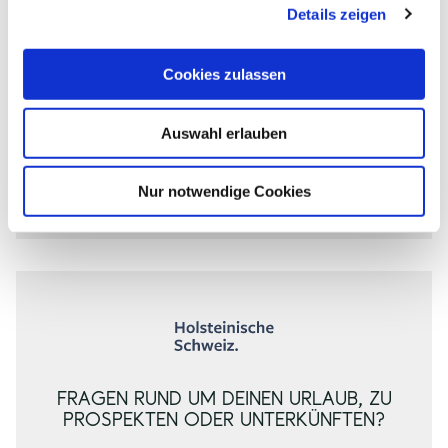
Details zeigen
s
a
u
Cookies zulassen
09.08.2026
A
A
23.08.2026
s
Anreise
n
b
Abreise
w
r
r
Auswahl erlauben
a
e
e
Erwachsene
Kinder
h
i
i
s
s
l
Übernachten
Nur notwendige Cookies
e
e
FRAGEN RUND UM DEINEN URLAUB, ZU
PROSPEKTEN ODER UNTERKÜNFTEN?