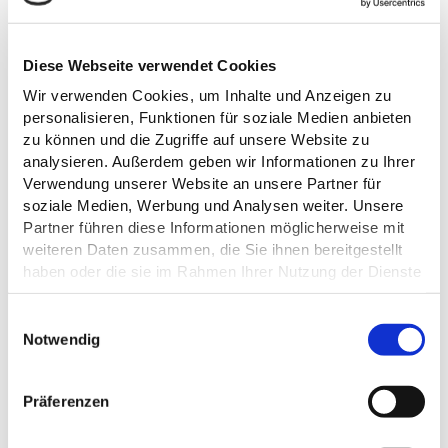
Diese Webseite verwendet Cookies
Wir verwenden Cookies, um Inhalte und Anzeigen zu
personalisieren, Funktionen für soziale Medien anbieten
© MaTS GmbH / Malente
zu können und die Zugriffe auf unsere Website zu
analysieren. Außerdem geben wir Informationen zu Ihrer
Verwendung unserer Website an unsere Partner für
soziale Medien, Werbung und Analysen weiter. Unsere
Partner führen diese Informationen möglicherweise mit
weiteren Daten zusammen, die Sie ihnen bereitgestellt
haben oder die sie im Rahmen Ihrer Nutzung der Dienste
gesammelt haben.
KLASSISCHE KRÄUTERWANDERUNG
E
Heimische Wildkräuter kennenlernen
Datenschutz
Notwendig
i
n
w
Präferenzen
i
l