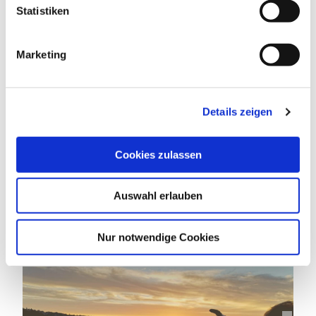
l
Statistiken
i
g
Marketing
u
© Anna Scheef
n
g
Details zeigen
s
a
u
Cookies zulassen
s
w
FOTO-SAFARI
Auswahl erlauben
a
h
l
Nur notwendige Cookies