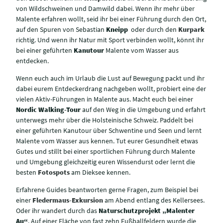
von Wildschweinen und Damwild dabei. Wenn ihr mehr über
Malente erfahren wollt, seid ihr bei einer Führung durch den Ort,
auf den Spuren von Sebastian
Kneipp
oder durch den
Kurpark
richtig. Und wenn ihr Natur mit Sport verbinden wollt, könnt ihr
bei einer geführten
Kanutour
Malente vom Wasser aus
entdecken.
Wenn euch auch im Urlaub die Lust auf Bewegung packt und ihr
dabei eurem Entdeckerdrang nachgeben wollt, probiert eine der
vielen Aktiv-Führungen in Malente aus. Macht euch bei einer
Nordic Walking-Tour
auf den Weg in die Umgebung und erfahrt
unterwegs mehr über die Holsteinische Schweiz. Paddelt bei
einer geführten Kanutour über Schwentine und Seen und lernt
Malente vom Wasser aus kennen. Tut eurer Gesundheit etwas
Gutes und stillt bei einer sportlichen Führung durch Malente
und Umgebung gleichzeitig euren Wissendurst oder lernt die
besten
Fotospots
am Dieksee kennen.
Erfahrene Guides beantworten gerne Fragen, zum Beispiel bei
einer
Fledermaus-Exkursion
am Abend entlang des Kellersees.
Oder ihr wandert durch das
Naturschutzprojekt „Malenter
Au“
. Auf einer Fläche von fast zehn Fußballfeldern wurde die