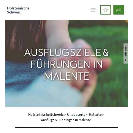
© adobe stock
AUSFLUGSZIELE &
FÜHRUNGEN IN
MALENTE
Holsteinische Schweiz
>
Urlaubsorte >
Malente
>
Ausflüge & Führungen in Malente