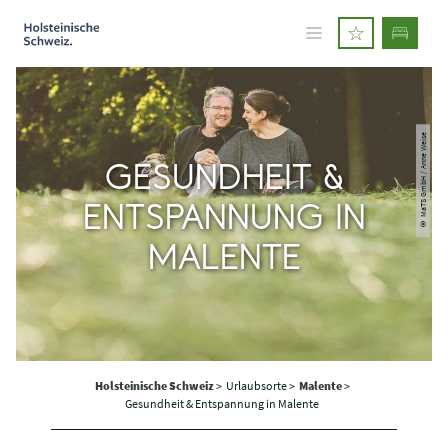
© MaTS GmbH / Anne Weise
GESUNDHEIT &
ENTSPANNUNG IN
MALENTE
Holsteinische Schweiz
>
Urlaubsorte >
Malente
>
Gesundheit & Entspannung in Malente