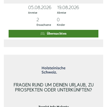
05.08.2026
A
A
19.08.2026
Anreise
n
b
Abreise
r
r
e
e
Erwachsene
Kinder
i
i
s
s
Übernachten
e
e
FRAGEN RUND UM DEINEN URLAUB, ZU
PROSPEKTEN ODER UNTERKÜNFTEN?
Tourist Info Malente