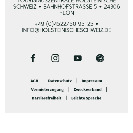
TOURISMUSZENTRALE HOLSTEINISCHE
SCHWEIZ • BAHNHOFSTRASSE 5 • 24306 P
LÖN
+49 (0)4522/50 95-25 •
INFO@HOLSTEINISCHESCHWEIZ.DE
F
I
Y
B
a
n
o
l
c
s
u
o
AGB
Datenschutz
Impressum
e
t
t
g
Vermieterzugang
Zweckverband
b
a
u
o
g
b
Barrierefreiheit
Leichte Sprache
o
r
e
k
a
m