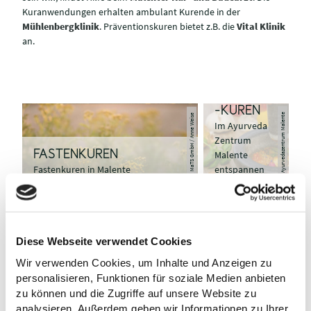
Kuranwendungen erhalten ambulant Kurende in der
Mühlenbergklinik
. Präventionskuren bietet z.B. die
Vital Klinik
an.
AYURVEDA
-KUREN
© Ayurvedazentrum Malente
© MaTS GmbH / Anne Weise
Im Ayurveda
Zentrum
KNEIPP-
FASTENKUREN
Malente
HEILBAD
Fastenkuren in Malente
entspannen
MALENTE
HEILKLIM
Bad Malente
ATISCHER
ist Kurort und
KURORT
KURKLINIK
© MaTS GmbH / adobe.stock
© Mühlenbergklinik Malente
staatlich
Tief
EN
© Anke Rädel
anerkanntes
durchatmen
Kur- und Reha-
Diese Webseite verwendet Cookies
Kneipp-
im Heilklima in
Anbieter in
Heilbad
Bad Malente
Malente
Wir verwenden Cookies, um Inhalte und Anzeigen zu
personalisieren, Funktionen für soziale Medien anbieten
WELLNES
S & SPA
zu können und die Zugriffe auf unsere Website zu
Erholung und
analysieren. Außerdem geben wir Informationen zu Ihrer