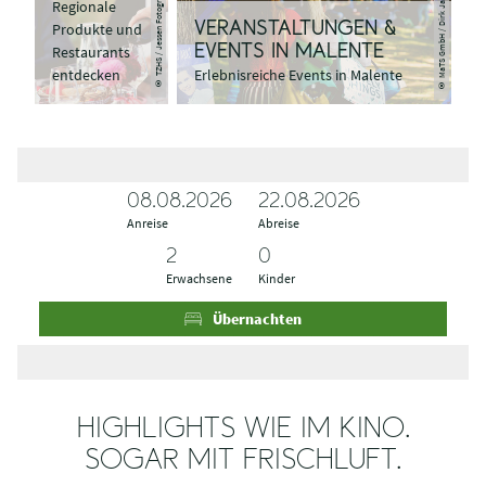
© MaTS GmbH / Dirk Jacobs
© TZHS / Jessen Fotografie
Regionale
Produkte und
VERANSTALTUNGEN &
Restaurants
EVENTS IN MALENTE
entdecken
Erlebnisreiche Events in Malente
08.08.2026
A
A
22.08.2026
Anreise
n
b
Abreise
r
r
e
e
Erwachsene
Kinder
i
i
s
s
Übernachten
e
e
HIGHLIGHTS WIE IM KINO.
SOGAR MIT FRISCHLUFT.