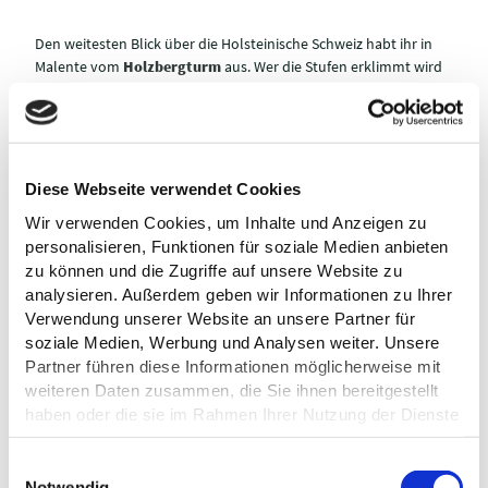
Den weitesten Blick über die Holsteinische Schweiz habt ihr in
Malente vom
Holzbergturm
aus. Wer die Stufen erklimmt wird
in dreißig Metern Höhe mit einem atemberaubenden Rund-um-
Blick belohnt. Bei klarem Wetter erspäht ihr am Horizont sogar
die Ostsee. Auf jeden Fall erhascht man von hier aus einen Blick
auf den Kellersee, in dem schon die Mädels vom Immenhof mit
ihren Trippel-Trappel-Ponys baden gingen. Bei Ferien im
Hotel
Diese Webseite verwendet Cookies
Gut Immenhof
könnt ihr dieses nostalgische Gefühl wieder
Wir verwenden Cookies, um Inhalte und Anzeigen zu
aufleben lassen. Vielleicht lasst ihr euch aber noch lieber
personalisieren, Funktionen für soziale Medien anbieten
während eines Schiffsausflugs mit der
5-Seen-Fahrt &
zu können und die Zugriffe auf unsere Website zu
Kellersee-Fahrt
den frischen Seewind um die Nase wehen und
analysieren. Außerdem geben wir Informationen zu Ihrer
erlebt den Urlaubsort Malente vom Wasser aus?
Verwendung unserer Website an unsere Partner für
soziale Medien, Werbung und Analysen weiter. Unsere
Partner führen diese Informationen möglicherweise mit
weiteren Daten zusammen, die Sie ihnen bereitgestellt
haben oder die sie im Rahmen Ihrer Nutzung der Dienste
gesammelt haben.
E
Datenschutz
Notwendig