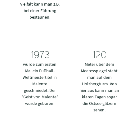
Vielfalt kann man z.B.
bei einer Führung
bestaunen.
1974
120
wurde zum ersten
Meter über dem
Mal ein Fußball-
Meeresspiegel steht
Weltmeistertitel in
man auf dem
Malente
Holzbergturm. Von
geschmiedet. Der
hier aus kann man an
"Geist von Malente"
klaren Tagen sogar
wurde geboren.
die Ostsee glitzern
sehen.
SEHENSW
ÜRDIGKEI
TEN &