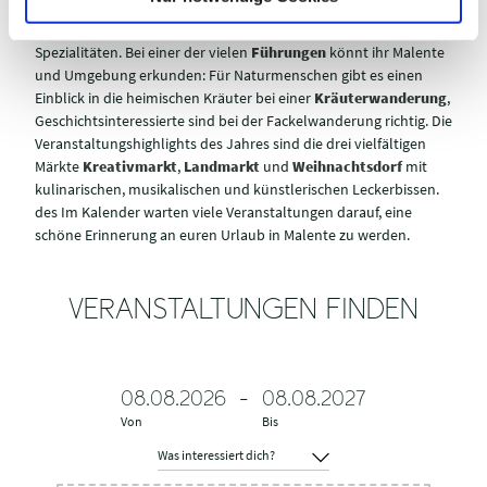
zum Beispiel kleine, feine Konzerte, Lesungen an besonderen
Orten, Kurmusik mal anders und Märkte mit vielen regionalen
Spezialitäten. Bei einer der vielen
Führungen
könnt ihr Malente
und Umgebung erkunden: Für Naturmenschen gibt es einen
Einblick in die heimischen Kräuter bei einer
Kräuterwanderung
,
Geschichtsinteressierte sind bei der Fackelwanderung richtig. Die
Veranstaltungshighlights des Jahres sind die drei vielfältigen
Märkte
Kreativmarkt
,
Landmarkt
und
Weihnachtsdorf
mit
kulinarischen, musikalischen und künstlerischen Leckerbissen.
des Im Kalender warten viele Veranstaltungen darauf, eine
schöne Erinnerung an euren Urlaub in Malente zu werden.
VERANSTALTUNGEN FINDEN
08.08.2026
-
08.08.2027
Von
Bis
W