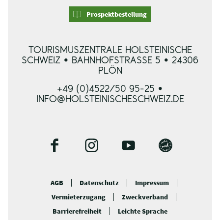
Prospektbestellung
TOURISMUSZENTRALE HOLSTEINISCHE
SCHWEIZ • BAHNHOFSTRASSE 5 • 24306 P
LÖN
+49 (0)4522/50 95-25 •
INFO@HOLSTEINISCHESCHWEIZ.DE
F
I
Y
B
a
n
o
l
c
s
u
o
AGB
Datenschutz
Impressum
e
t
t
g
Vermieterzugang
Zweckverband
b
a
u
o
g
b
Barrierefreiheit
Leichte Sprache