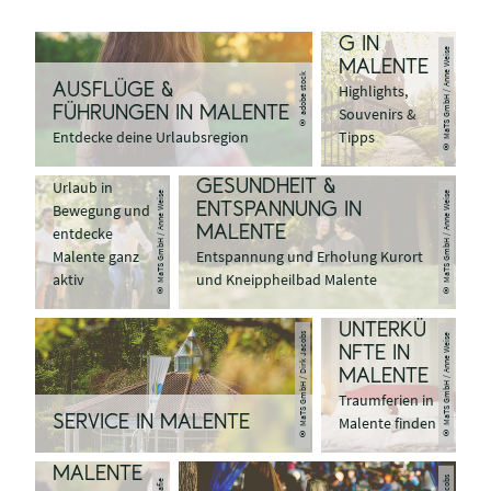
SHOPPIN
G IN
© MaTS GmbH / Anne Weise
MALENTE
© adobe stock
AUSFLÜGE &
Highlights,
AKTIVURL
FÜHRUNGEN IN MALENTE
Souvenirs &
AUB IN
Entdecke deine Urlaubsregion
Tipps
MALENTE
Bleib im
Urlaub in
GESUNDHEIT &
© MaTS GmbH / Anne Weise
© MaTS GmbH / Anne Weise
Bewegung und
ENTSPANNUNG IN
entdecke
MALENTE
Malente ganz
Entspannung und Erholung Kurort
aktiv
und Kneippheilbad Malente
UNTERKÜ
© MaTS GmbH / Dirk Jacobs
© MaTS GmbH / Anne Weise
NFTE IN
MALENTE
Traumferien in
GENUSS &
SERVICE IN MALENTE
Malente finden
GASTRON
OMIE IN
MALENTE