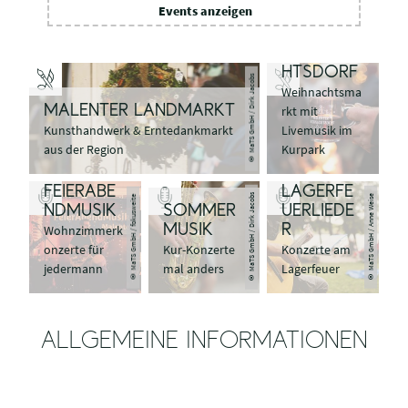
a
Events anzeigen
MALENTE
s
R
i
WEIHNAC
n
t
HTSDORF
© MaTS GmbH / Dirk Jacobs
e
Weihnachtsma
r
MALENTER LANDMARKT
rkt mit
e
Kunsthandwerk & Erntedankmarkt
Livemusik im
s
aus der Region
Kurpark
s
i
e
FEIERABE
LAGERFE
© MaTS GmbH / Dirk Jacobs
© MaTS GmbH / Anne Weise
© MaTS GmbH / fokusweite
r
NDMUSIK
SOMMER
UERLIEDE
t
Wohnzimmerk
MUSIK
R
d
onzerte für
Kur-Konzerte
Konzerte am
i
c
jedermann
mal anders
Lagerfeuer
h
?
ALLGEMEINE INFORMATIONEN