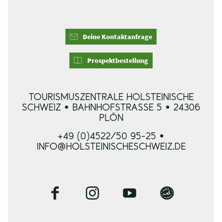
Deine Kontaktanfrage
Prospektbestellung
TOURISMUSZENTRALE HOLSTEINISCHE
SCHWEIZ • BAHNHOFSTRASSE 5 • 24306 P
LÖN
+49 (0)4522/50 95-25 •
INFO@HOLSTEINISCHESCHWEIZ.DE
F
I
Y
B
a
n
o
l
c
s
u
o