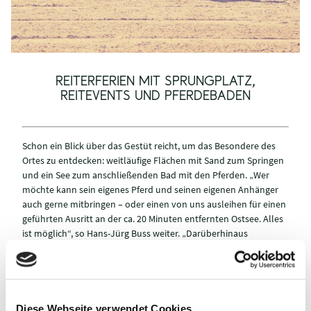
REITERFERIEN MIT SPRUNGPLATZ,
REITEVENTS UND PFERDEBADEN
Schon ein Blick über das Gestüt reicht, um das Besondere des
Ortes zu entdecken: weitläufige Flächen mit Sand zum Springen
und ein See zum anschließenden Bad mit den Pferden. „Wer
möchte kann sein eigenes Pferd und seinen eigenen Anhänger
auch gerne mitbringen – oder einen von uns ausleihen für einen
geführten Ausritt an der ca. 20 Minuten entfernten Ostsee. Alles
ist möglich“, so Hans-Jürg Buss weiter. „Darüberhinaus
veranstalten wir bei uns auch Reitevents, bei denen unsere
Gäste natürlich auch mitmachen können. Wer bei uns
anschließend übernachten möchte oder den Reit-Besuch zu
einem mehrtägigen Familienausflug oder einem ausgedehnten
Urlaub mit Kindern ausweiten möchte: unsere modernen und
Diese Webseite verwendet Cookies