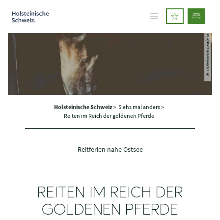
© Erlebnisreich Gestüt Schierensee
Holsteinische Schweiz
>
Siehs mal anders >
Reiten im Reich der goldenen Pferde
Reitferien nahe Ostsee
REITEN IM REICH DER
GOLDENEN PFERDE