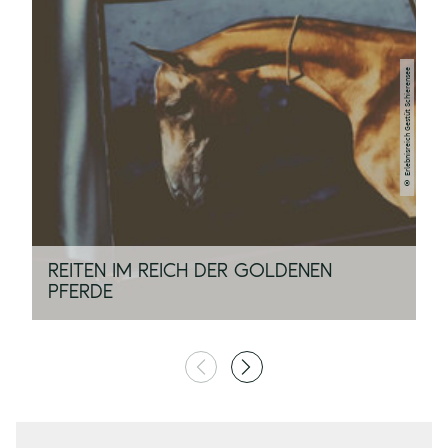
© Erlebnisreich Gestüt Schierensee
REITEN IM REICH DER GOLDENEN
PFERDE
D