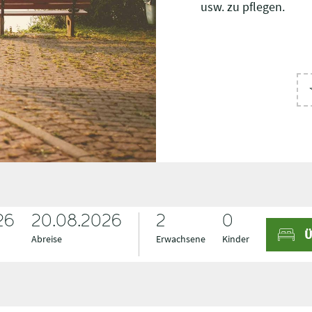
usw. zu pflegen.
26
A
A
20.08.2026
Ü
n
b
Abreise
Erwachsene
Kinder
r
r
e
e
i
i