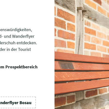
ehenswürdigkeiten,
d- und Wanderflyer
derschuh entdecken.
er in der Tourist
em Prospektbereich
nderflyer Bosau