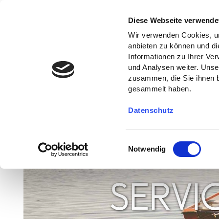
Diese Webseite verwende
Wir verwenden Cookies, um
anbieten zu können und di
Informationen zu Ihrer Ve
und Analysen weiter. Unse
zusammen, die Sie ihnen b
gesammelt haben.
Datenschutz
E
Notwendig
i
n
w
SERVI
i
l
l