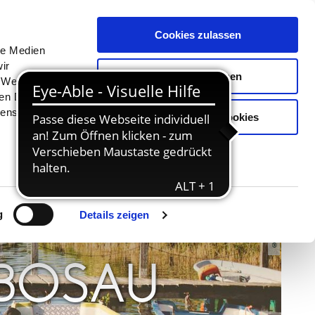
Menü
Erlebnisse
Buchen
Cookies zulassen
le Medien
ir
Auswahl erlauben
, Werbung
ren Daten
ienste
Nur notwendige Cookies
© TI-GPS - Anne Weise
g
Details zeigen
 BOSAU