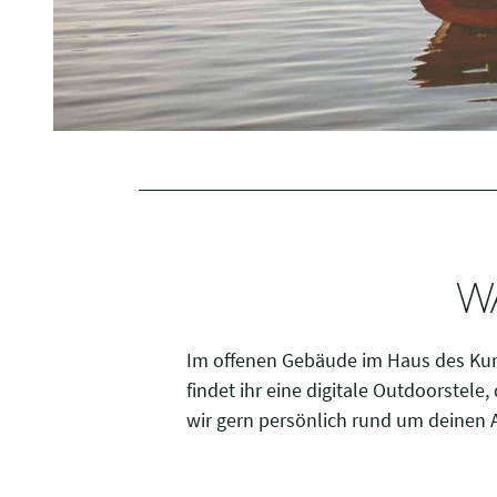
i
g
u
n
g
s
a
u
s
w
a
W
h
l
Im offenen Gebäude im Haus des Kurg
findet ihr eine digitale Outdoorstele
wir gern persönlich rund um deinen A