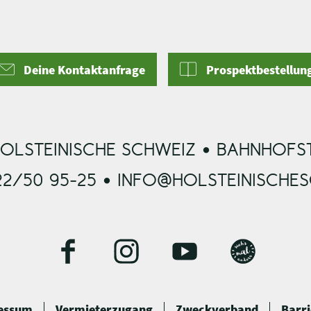
Deine Kontaktanfrage
Prospektbestellun
OLSTEINISCHE SCHWEIZ • BAHNHOFST
22/50 95-25 • INFO@HOLSTEINISCHE
F
I
Y
B
a
n
o
l
c
s
u
o
essum
Vermieterzugang
Zweckverband
Barri