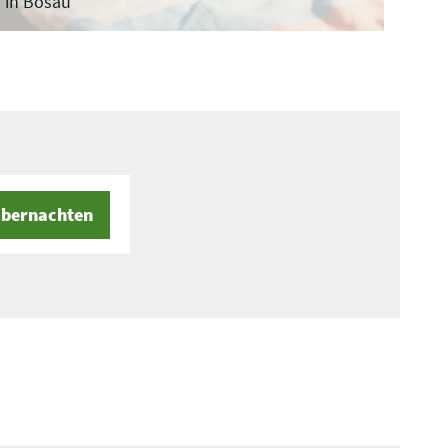
in Bosau
bernachten