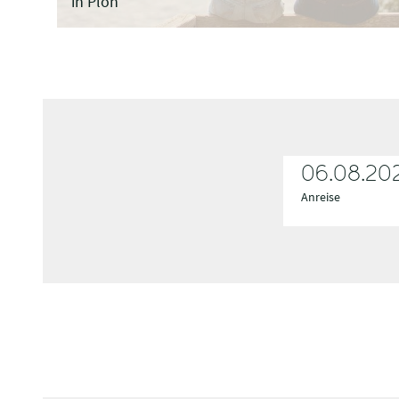
in Plön
06.08.20
Anreise