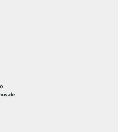
U
-0
mus.de