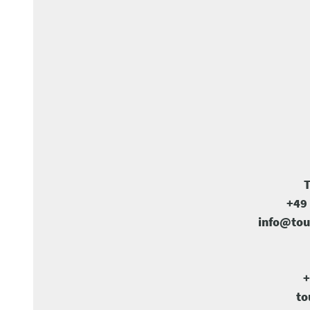
T
+49 
info@tou
+
to