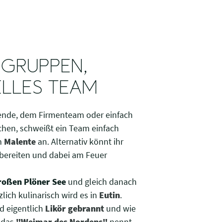
 GRUPPEN,
ELLES TEAM
sende, dem Firmenteam oder einfach
ichen, schweißt ein Team einfach
n
Malente
an. Alternativ könnt ihr
rbereiten und dabei am Feuer
roßen Plöner See
und gleich danach
zlich kulinarisch wird es in
Eutin
.
 eigentlich
Likör gebrannt
und wie
h das
"Weimar des Nordens"
nennt.