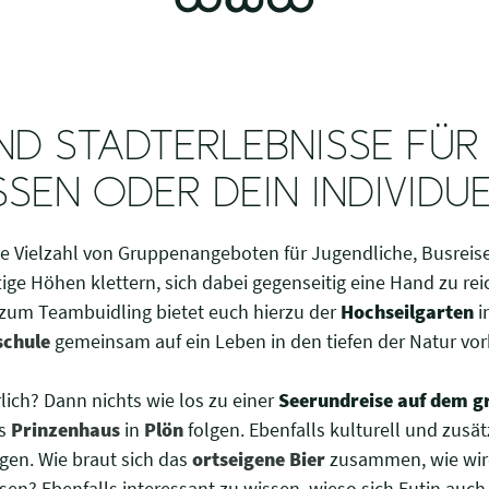
ND STADTERLEBNISSE FÜR
SEN ODER DEIN INDIVIDU
ne Vielzahl von Gruppenangeboten für Jugendliche, Busrei
tige Höhen klettern, sich dabei gegenseitig eine Hand zu re
zum Teambuidling bietet euch hierzu der
Hochseilgarten
i
schule
gemeinsam auf ein Leben in den tiefen der Natur vo
lich? Dann nichts wie los zu einer
Seerundreise auf dem g
as
Prinzenhaus
in
Plön
folgen. Ebenfalls kulturell und zusät
agen. Wie braut sich das
ortseigene Bier
zusammen, wie wird
en? Ebenfalls interessant zu wissen, wieso sich Eutin auc