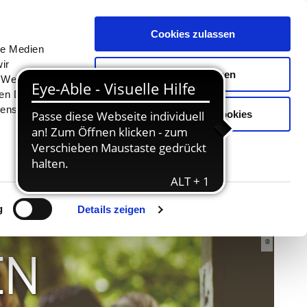
Menü
Erlebnisse
Buchen
Cookies zulassen
le Medien
ir
Auswahl erlauben
, Werbung
ren Daten
ienste
Nur notwendige Cookies
© TZSH Jessenfotografie
g
Details zeigen
EN