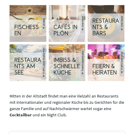
© Anne Weise
© Anne Weise
© pixabay
RESTAURA
FISCHESS
CAFÉS IN
NTS &
EN
PLÖN
BARS
© TI GPS Jalost Studios Plön
© TI-GPS-JalostStudios
© TI GPS Anne Weise
RESTAURA
IMBISS &
NTS AM
SCHNELLE
FEIERN &
SEE
KÜCHE
HEIRATEN
Mitten in der Altstadt findet man eine Vielzahl an Restaurants
mit internationaler und regionaler Küche bis zu Gerichten für die
ganze Familie und auf Nachtschwärmer wartet sogar eine
Cocktailbar
und ein Night Club.