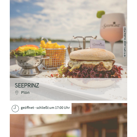
TI GPS Jalost Studios Plön
©
SEEPRINZ
Plön
geöffnet - schließt um 17:00 Uhr