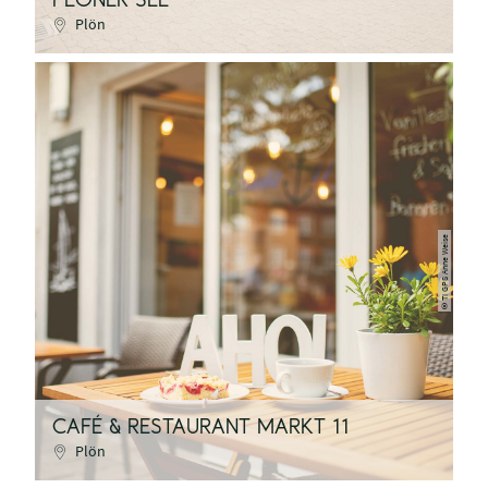
PLÖNER SEE
Plön
TI GPS Anne Weise
©
CAFÉ & RESTAURANT MARKT 11
Plön