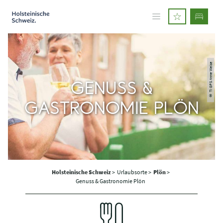
© TI GPS Anne Weise
GENUSS &
GASTRONOMIE PLÖN
Holsteinische Schweiz
>
Urlaubsorte >
Plön
>
Genuss & Gastronomie Plön