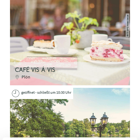
TI GPS Anne Weise
©
CAFÉ VIS Á VIS
Plön
geöffnet - schließt um 10:30 Uhr