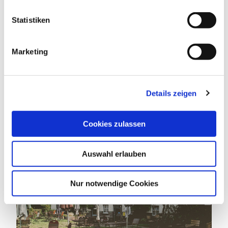
l
l
Statistiken
i
g
Marketing
u
PRINZENHUUS PLÖN
Plön
n
g
Details zeigen
s
öffnet um 12:00 Uhr
a
u
Cookies zulassen
s
w
Auswahl erlauben
a
h
MakS_borowiakziehe
l
Nur notwendige Cookies
©