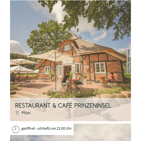
TI Plön Jalost Studio
©
RESTAURANT & CAFÉ PRINZENINSEL
Plön
geöffnet - schließt um 21:00 Uhr