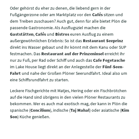
Oder gehörst du eher zu denen, die liebend gern in der
Fußgängerzone oder am Marktplatz vor den
Cafés
sitzen und
dem Treiben zuschauen? Auch gut, denn für alle bietet Plön die
passende Gastronomie. Als Ausflugsziel machen die
Gaststätten
,
Cafés
und
Bistros
euren Ausflug zu einem
außergewöhnlichen Erlebnis: So ist das
Restaurant Seeprinz
direkt ins Wasser gebaut und ihr könnt mit dem Kanu oder SUP
festmachen. Das
Restaurant auf der Prinzeninsel
erreicht ihr
nur zu Fuß, per Rad oder Schiff und auch das
Cafe Fegetasche
im Lake House liegt direkt an der Anlegestelle der
Fünf-Seen-
Fahrt
und nahe der Großen Plöner Seerundfahrt. Ideal also um
eine Schiffsrundfahrt zu starten.
Leckere Fischgerichte mit Matjes, Hering oder ein Fischbrötchen
auf die Hand sind übrigens in den vielen Plöner Restaurants zu
bekommen. Wer es auch mal exotisch mag, der kann in Plön die
spanische (
Concilium
), indische (
Taj Mahal
) oder asiatische (
Kim
Son
) Küche genießen.