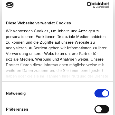
Cafe Fegetasche
©
Diese Webseite verwendet Cookies
Wir verwenden Cookies, um Inhalte und Anzeigen zu
personalisieren, Funktionen für soziale Medien anbieten
CAFÉ FEGETASCHE IM LAKE HOUSE
zu können und die Zugriffe auf unsere Website zu
PLÖN
analysieren. Außerdem geben wir Informationen zu Ihrer
Plön
Verwendung unserer Website an unsere Partner für
soziale Medien, Werbung und Analysen weiter. Unsere
Partner führen diese Informationen möglicherweise mit
weiteren Daten zusammen, die Sie ihnen bereitgestellt
haben oder die sie im Rahmen Ihrer Nutzung der Dienste
gesammelt haben.
E
Datenschutz
Notwendig
i
n
Prinzenhuus
w
Präferenzen
i
©