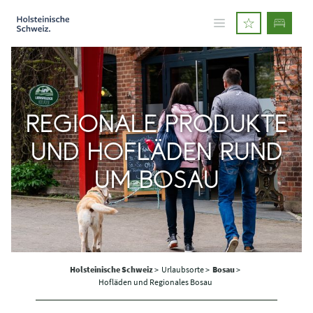
REGIONALE PRODUKTE
UND HOFLÄDEN RUND
UM BOSAU
Holsteinische Schweiz
>
Urlaubsorte >
Bosau
>
Hofläden und Regionales Bosau