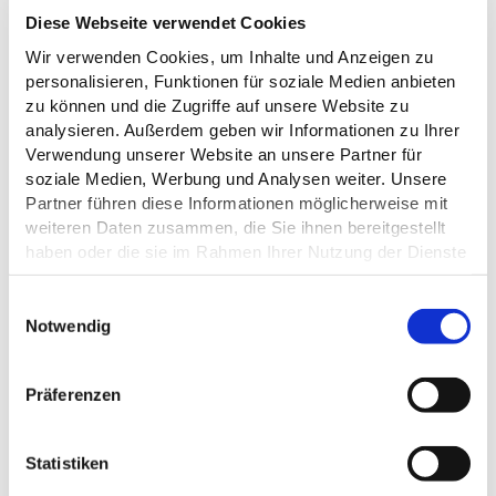
Diese Webseite verwendet Cookies
TASH mocanox
Wir verwenden Cookies, um Inhalte und Anzeigen zu
personalisieren, Funktionen für soziale Medien anbieten
zu können und die Zugriffe auf unsere Website zu
©
analysieren. Außerdem geben wir Informationen zu Ihrer
Verwendung unserer Website an unsere Partner für
soziale Medien, Werbung und Analysen weiter. Unsere
Partner führen diese Informationen möglicherweise mit
weiteren Daten zusammen, die Sie ihnen bereitgestellt
LIENSFELDER LANDHOF
haben oder die sie im Rahmen Ihrer Nutzung der Dienste
Bosau
gesammelt haben.
E
geöffnet - schließt um 21:00 Uhr
Datenschutz
Notwendig
i
n
w
Präferenzen
i
l
l
Statistiken
i