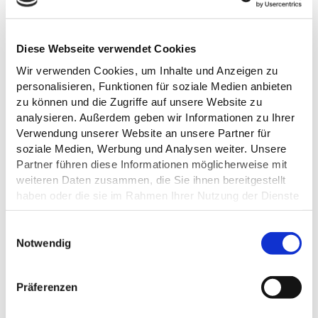
ANGELGESCHÄFTE UND
Diese Webseite verwendet Cookies
QUARTIERE
Wir verwenden Cookies, um Inhalte und Anzeigen zu
Unsere
Angelgeschäfte
vor Ort bieten selbst anspruchsvollsten
personalisieren, Funktionen für soziale Medien anbieten
Anglern alles, was sie zum Angeln von Hecht bis Maräne
zu können und die Zugriffe auf unsere Website zu
brauchen. Das geht von der einfachen Angelrute und Angelrolle
analysieren. Außerdem geben wir Informationen zu Ihrer
bis hin zum Echolotverleih für Fortgeschrittene. Wer darüber
Verwendung unserer Website an unsere Partner für
hinaus Freunde oder Familie auf seinen Angel-Kurzurlaub in die
soziale Medien, Werbung und Analysen weiter. Unsere
Holsteinische Schweiz mitnehmen möchte, kann auf eine
Partner führen diese Informationen möglicherweise mit
Vielzahl von unterschiedlichen
Unterkünften
zählen. Zudem
weiteren Daten zusammen, die Sie ihnen bereitgestellt
sorgt ein breites Ausflugs-Angebot und ein buntes Programm an
haben oder die sie im Rahmen Ihrer Nutzung der Dienste
Veranstaltungen
und Familien-Events für einen spannenden
gesammelt haben.
Zeitvertreib für die ganze
Familie
– selbst bei
Schlechtwetter
.
E
Datenschutz
Notwendig
i
n
w
Präferenzen
i
l