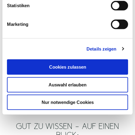
l
Statistiken
i
g
Marketing
© TZHS Anne Weise
u
n
g
Details zeigen
s
a
u
Cookies zulassen
s
w
Auswahl erlauben
a
h
l
Nur notwendige Cookies
GUT ZU WISSEN – AUF EINEN