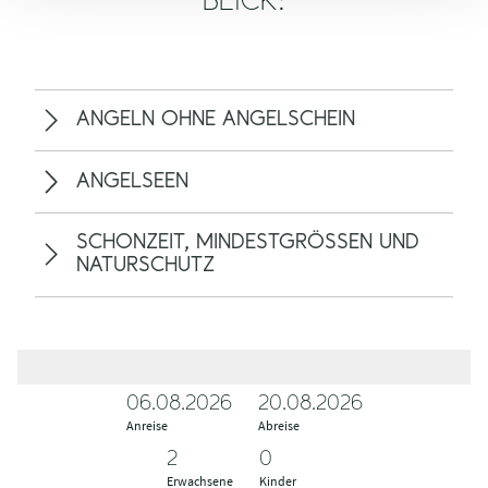
BLICK:
ANGELN OHNE ANGELSCHEIN
ANGELSEEN
SCHONZEIT, MINDESTGRÖSSEN UND N
ATURSCHUTZ
06.08.2026
A
A
20.08.2026
Anreise
n
b
Abreise
r
r
e
e
Erwachsene
Kinder