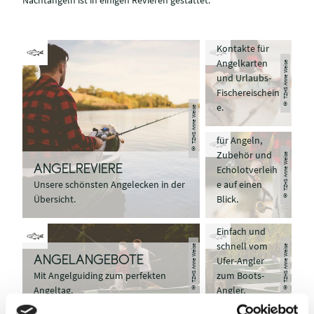
ANGELKA
RTEN
Kontakte für
Angelkarten
© TZHS Anne Weise
und Urlaubs-
Fischereischein
ANGELGE
e.
SCHÄFTE
© TZHS Anne Weise
Servicepoints
für Angeln,
Zubehör und
© TZHS Anne Weise
Echolotverleih
ANGELREVIERE
e auf einen
Unsere schönsten Angelecken in der
Blick.
Übersicht.
BOOTSVE
RLEIHE
Einfach und
schnell vom
© TZHS Anne Weise
© TZHS Anne Weise
ANGELANGEBOTE
Ufer-Angler
Mit Angelguiding zum perfekten
zum Boots-
Angeltag.
Angler.