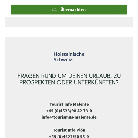
i
i
s
s
Übernachten
e
e
FRAGEN RUND UM DEINEN URLAUB, ZU
PROSPEKTEN ODER UNTERKÜNFTEN?
Tourist Info Malente
+49 (0)4523/98 42 73-0
info@tourismus-malente.de
Tourist Info Plön
+49 (0)4522/50 95-0