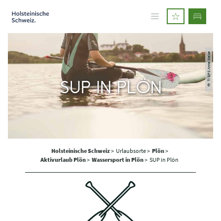
© TI GPS Anne Weise
SUP IN PLÖN
Holsteinische Schweiz
>
Urlaubsorte >
Plön
>
Aktivurlaub Plön
>
Wassersport in Plön
>
SUP in Plön