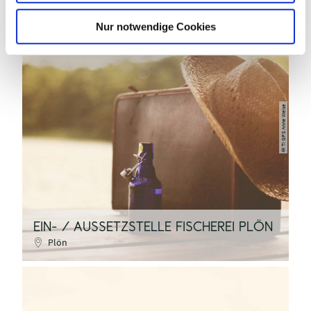
h
l
Nur notwendige Cookies
©TI GPS Anne Weise
EIN- / AUSSETZSTELLE FISCHEREI PLÖN
Plön