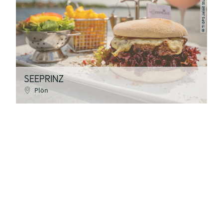
TI GPS Jalost Studios Plön
©
SEEPRINZ
Plön