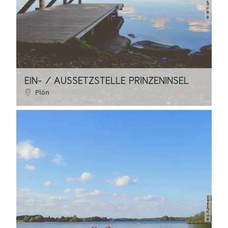
©TI GPS
©
EIN- / AUSSETZSTELLE PRINZENINSEL
Plön
S. Fuhrmann
©