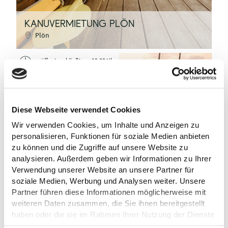
KANUVERMIETUNG PLÖN
Plön
geöffnet - schließt um 19:00 Uhr
Diese Webseite verwendet Cookies
Wir verwenden Cookies, um Inhalte und Anzeigen zu
TI GPS Anne Weise
personalisieren, Funktionen für soziale Medien anbieten
zu können und die Zugriffe auf unsere Website zu
analysieren. Außerdem geben wir Informationen zu Ihrer
©
Verwendung unserer Website an unsere Partner für
soziale Medien, Werbung und Analysen weiter. Unsere
Partner führen diese Informationen möglicherweise mit
weiteren Daten zusammen, die Sie ihnen bereitgestellt
haben oder die sie im Rahmen Ihrer Nutzung der Dienste
SEGELSCHULE PLÖN
gesammelt haben.