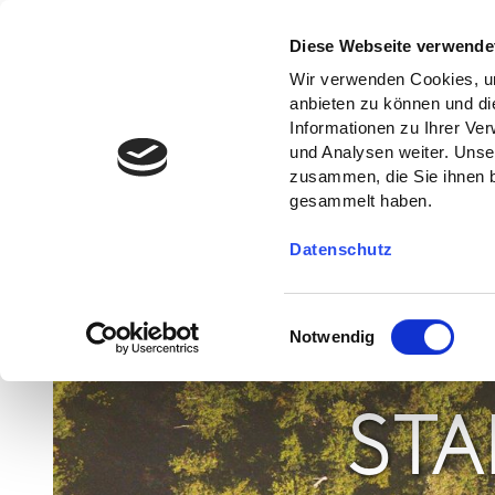
Diese Webseite verwende
Wir verwenden Cookies, um
anbieten zu können und di
Informationen zu Ihrer Ve
und Analysen weiter. Unse
zusammen, die Sie ihnen b
gesammelt haben.
Datenschutz
E
Notwendig
i
n
w
STA
i
l
l