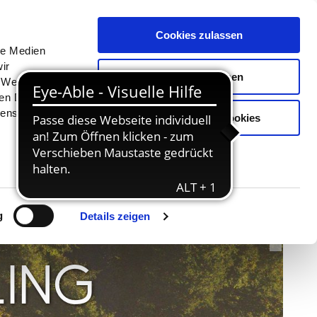
Menü
Erlebnisse
Buchen
Cookies zulassen
le Medien
ir
Auswahl erlauben
, Werbung
ren Daten
ienste
Nur notwendige Cookies
© TZHS MOCANOX
g
Details zeigen
LING