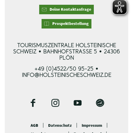
Deine Kontaktanfrage
Prospektbestellung
TOURISMUSZENTRALE HOLSTEINISCHE
SCHWEIZ • BAHNHOFSTRASSE 5 • 24306 P
LÖN
+49 (0)4522/50 95-25 •
INFO@HOLSTEINISCHESCHWEIZ.DE
F
I
Y
B
a
n
o
l
c
s
u
o
AGB
Datenschutz
Impressum
e
t
t
g