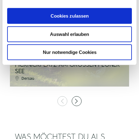
a
u
sh-tourismus.de, MOCANOX
Cookies zulassen
s
w
Auswahl erlauben
a
©
h
l
Nur notwendige Cookies
PICKNICKPLATZ AM GROSSEN PLÖNER S
B
EE
L
Dersau
WAS MÖCHTEST DU ALS