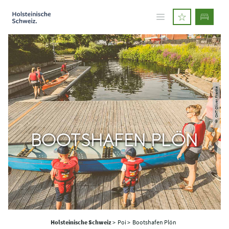
© OHT Oliver Franke
BOOTSHAFEN PLÖN
Holsteinische Schweiz
>
Poi >
Bootshafen Plön