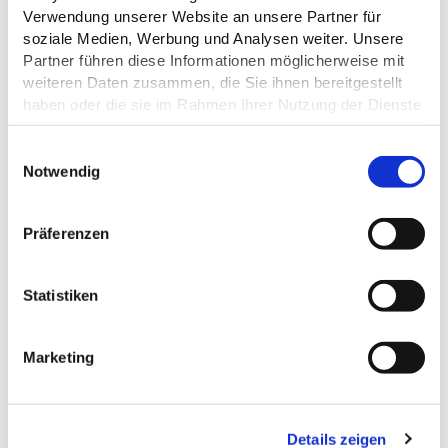
Verwendung unserer Website an unsere Partner für
soziale Medien, Werbung und Analysen weiter. Unsere
Partner führen diese Informationen möglicherweise mit
weiteren Daten zusammen, die Sie ihnen bereitgestellt
haben oder die sie im Rahmen Ihrer Nutzung der Dienste
gesammelt haben.
E
Datenschutz
Notwendig
i
n
w
Präferenzen
i
DAS KÖNNTE DICH AUCH
l
INTERESSIEREN
l
Statistiken
i
g
Marketing
u
n
g
Details zeigen
s