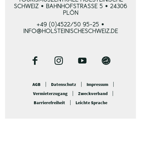
TOURISMUSZENTRALE HOLSTEINISCHE
SCHWEIZ • BAHNHOFSTRASSE 5 • 24306 P
LÖN
+49 (0)4522/50 95-25 •
INFO@HOLSTEINISCHESCHWEIZ.DE
F
I
Y
B
a
n
o
l
c
s
u
o
AGB
Datenschutz
Impressum
e
t
t
g
Vermieterzugang
Zweckverband
b
a
u
o
g
b
Barrierefreiheit
Leichte Sprache
o
r
e
k
a
m