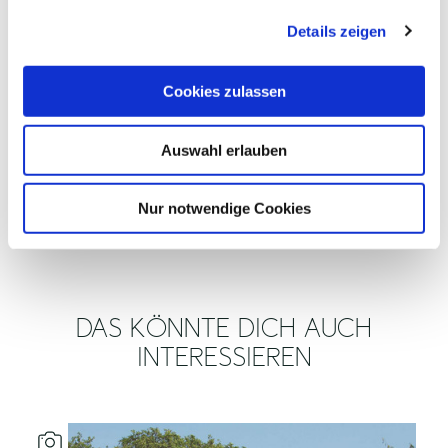
g
ÖFFNUNGSZEITEN
Details zeigen
s
a
EIGNUNG
u
Cookies zulassen
s
w
ZAHLUNGSMÖGLICHKEITEN
Auswahl erlauben
a
h
INFORMATIONEN ZUR
l
BARRIEREFREIHEIT
Nur notwendige Cookies
DAS KÖNNTE DICH AUCH
INTERESSIEREN