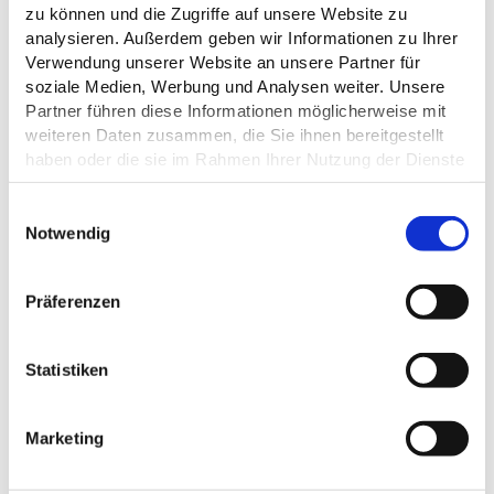
zu können und die Zugriffe auf unsere Website zu
analysieren. Außerdem geben wir Informationen zu Ihrer
Verwendung unserer Website an unsere Partner für
soziale Medien, Werbung und Analysen weiter. Unsere
Partner führen diese Informationen möglicherweise mit
weiteren Daten zusammen, die Sie ihnen bereitgestellt
haben oder die sie im Rahmen Ihrer Nutzung der Dienste
gesammelt haben.
E
Datenschutz
Notwendig
i
n
w
Präferenzen
i
l
l
Statistiken
ALLGEMEINE INFORMATIONEN
i
g
Marketing
u
n