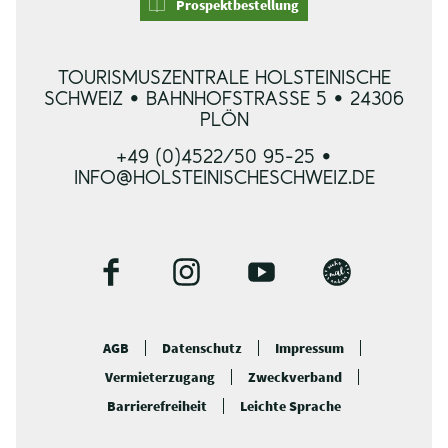
Prospektbestellung
TOURISMUSZENTRALE HOLSTEINISCHE
SCHWEIZ • BAHNHOFSTRASSE 5 • 24306 P
LÖN
+49 (0)4522/50 95-25 •
INFO@HOLSTEINISCHESCHWEIZ.DE
F
I
Y
B
a
n
o
l
c
s
u
o
AGB
Datenschutz
Impressum
e
t
t
g
Vermieterzugang
Zweckverband
b
a
u
o
g
b
Barrierefreiheit
Leichte Sprache
o
r
e