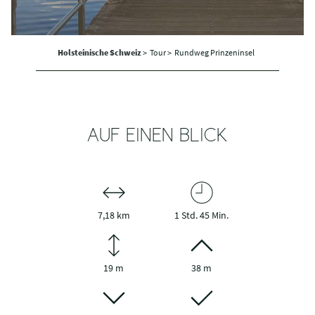
Holsteinische Schweiz
>
Tour >
Rundweg Prinzeninsel
AUF EINEN BLICK
7,18 km
1 Std. 45 Min.
19 m
38 m