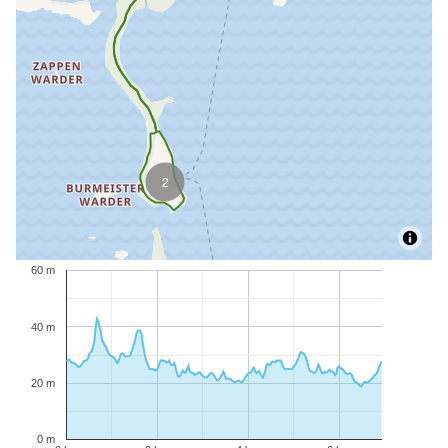
2
60 m
40 m
20 m
0 m