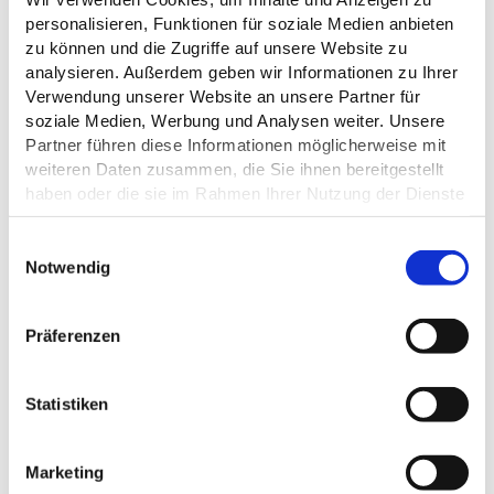
1
personalisieren, Funktionen für soziale Medien anbieten
zu können und die Zugriffe auf unsere Website zu
analysieren. Außerdem geben wir Informationen zu Ihrer
Verwendung unserer Website an unsere Partner für
soziale Medien, Werbung und Analysen weiter. Unsere
Partner führen diese Informationen möglicherweise mit
weiteren Daten zusammen, die Sie ihnen bereitgestellt
Patrick Landt
haben oder die sie im Rahmen Ihrer Nutzung der Dienste
gesammelt haben.
©
E
Datenschutz
Notwendig
i
n
STEMPELKASTEN 1
w
BAHNHOFSTRASSE
Präferenzen
i
Plön
S
l
T
l
Statistiken
E
2
i
M
g
P
Marketing
E
u