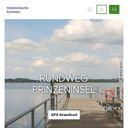
© NPHS H. Struve
RUNDWEG
PRINZENINSEL
GPX download