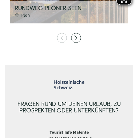
RUNDWEG PLÖNER SEEN
F
Plön
FRAGEN RUND UM DEINEN URLAUB, ZU
PROSPEKTEN ODER UNTERKÜNFTEN?
Tourist Info Malente