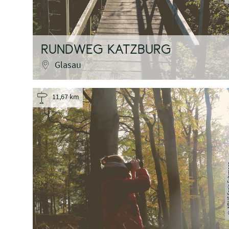
RUNDWEG KATZBURG
Glasau
11,67 km
NPHS Sonj