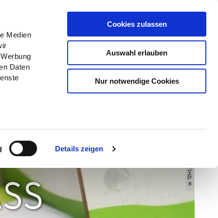
Menü
Erlebnisse
Buchen
Cookies zulassen
le Medien
ir
Auswahl erlauben
, Werbung
ren Daten
ienste
Nur notwendige Cookies
© TZHS / Anne Weise
g
Details zeigen
SS