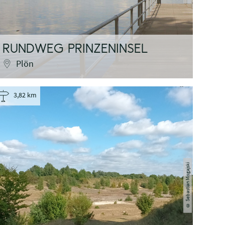
RUNDWEG PRINZENINSEL
Plön
3,82 km
Sebastian Misgajski
©