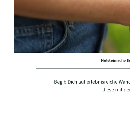
i
g
u
n
g
s
a
u
s
Holsteinische 
w
a
h
Begib Dich auf erlebnisreiche Wa
l
diese mit d