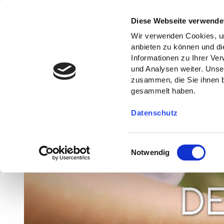
Diese Webseite verwende
Wir verwenden Cookies, um
anbieten zu können und di
Informationen zu Ihrer Ve
und Analysen weiter. Unse
zusammen, die Sie ihnen b
gesammelt haben.
Datenschutz
E
Notwendig
i
n
w
D
i
l
l