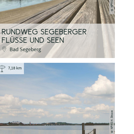
©
RUNDWEG SEGEBERGER
FLÜSSE UND SEEN
Bad Segeberg
7,18 km
NPHS H. Struve
©