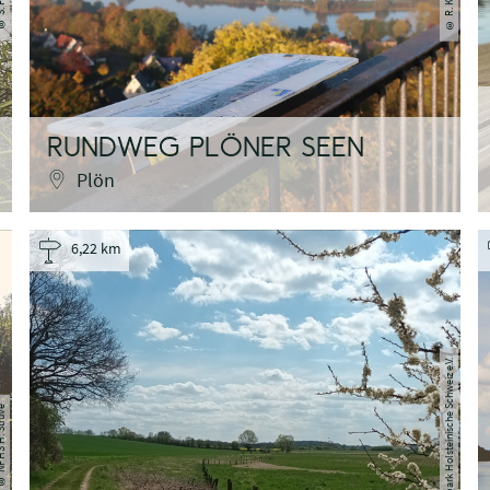
©
©
RUNDWEG PLÖNER SEEN
Plön
6,22 km
Naturpark Holsteinische Schweiz e.V.
. Struve
©