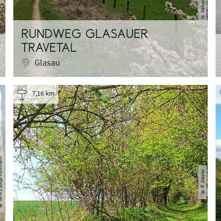
©
RUNDWEG GLASAUER
TRAVETAL
Glasau
7,16 km
a Fuhrmann
R. Giesler
©
©