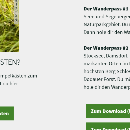
© TZHS / Anne Weise
Der Wanderpass #1
Seen und Segeberger
Naturparkgebiet. Du
Dann hole dir den W
Der Wanderpass #2
Stocksee, Damsdorf, 
ÄSTEN?
markanten Orten im 
höchsten Berg Schle
tempelkästen zum
Dodauer Forst. Du 
 du hier:
hole dir den Wanderp
Zum Download (
aten
Zum Download (