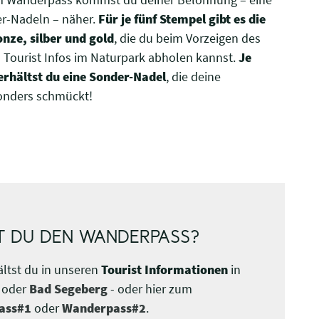
r-Nadeln – näher.
Für je fünf Stempel gibt es die
onze, silber und gold
, die du beim Vorzeigen des
Tourist Infos im Naturpark abholen kannst.
Je
erhältst du eine
Sonder-Nadel
, die deine
nders schmückt!
T DU DEN WANDERPASS?
ltst du in unseren
Tourist Informationen
in
oder
Bad Segeberg
- oder hier zum
ass#1
oder
Wanderpass#2
.