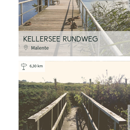
KELLERSEE RUNDWEG
Malente
6,30 km
NPHS H