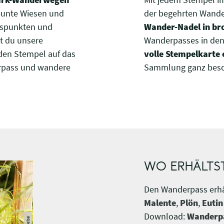
bunte Wiesen und
der begehrten Wande
tspunkten und
Wander-Nadel
in br
t du unsere
Wanderpasses in den 
den Stempel auf das
volle Stempelkarte 
rpass und wandere
Sammlung ganz beso
WO ERHÄLTS
Den Wanderpass erhä
Malente
,
Plön
,
Eutin
Download:
Wanderp