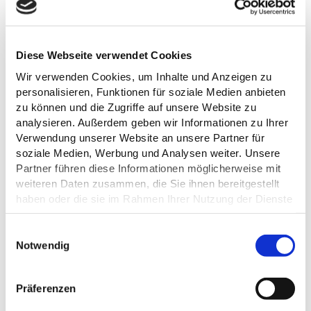
Diese Webseite verwendet Cookies
Wir verwenden Cookies, um Inhalte und Anzeigen zu
personalisieren, Funktionen für soziale Medien anbieten
zu können und die Zugriffe auf unsere Website zu
analysieren. Außerdem geben wir Informationen zu Ihrer
Verwendung unserer Website an unsere Partner für
soziale Medien, Werbung und Analysen weiter. Unsere
Partner führen diese Informationen möglicherweise mit
weiteren Daten zusammen, die Sie ihnen bereitgestellt
haben oder die sie im Rahmen Ihrer Nutzung der Dienste
gesammelt haben.
E
Datenschutz
Notwendig
i
ALLGEMEINE INFORMATIONEN
n
w
Präferenzen
i