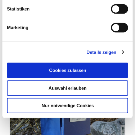
l
l
Statistiken
EIGNUNG
i
g
Marketing
u
n
g
DAS KÖNNTE DICH AUCH
Details zeigen
s
INTERESSIEREN
a
u
Cookies zulassen
s
w
Auswahl erlauben
a
h
l
Nur notwendige Cookies
Patrick Landt