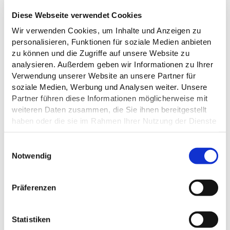
15.08.2026 - 19.12.2026, 10 Termine
Diese Webseite verwendet Cookies
Wir verwenden Cookies, um Inhalte und Anzeigen zu
personalisieren, Funktionen für soziale Medien anbieten
zu können und die Zugriffe auf unsere Website zu
MaTS GmbH - KI-generiert mit Firefly
analysieren. Außerdem geben wir Informationen zu Ihrer
Verwendung unserer Website an unsere Partner für
soziale Medien, Werbung und Analysen weiter. Unsere
Partner führen diese Informationen möglicherweise mit
weiteren Daten zusammen, die Sie ihnen bereitgestellt
haben oder die sie im Rahmen Ihrer Nutzung der Dienste
©
gesammelt haben.
E
KLANGBADEN IN DER LIEGEHALLE MIT
Datenschutz
Notwendig
i
DIANA WENCK
n
Liegehalle im Kurpark
w
Präferenzen
i
30.08.2026
l
l
Statistiken