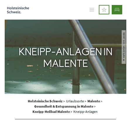
© MaTS GmbH / Dirk Jacobs
KNEIPP-ANLAGEN IN
MALENTE
Holsteinische Schweiz
>
Urlaubsorte >
Malente
>
Gesundheit & Entspannung in Malente
>
Kneipp-Heilbad Malente
>
Kneipp-Anlagen