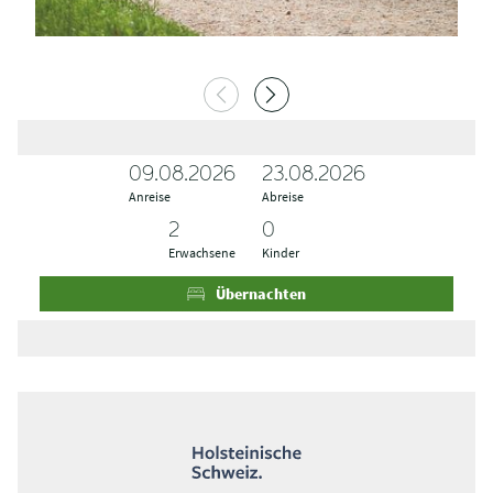
09.08.2026
A
A
23.08.2026
Anreise
n
b
Abreise
r
r
e
e
Erwachsene
Kinder
i
i
s
s
Übernachten
e
e