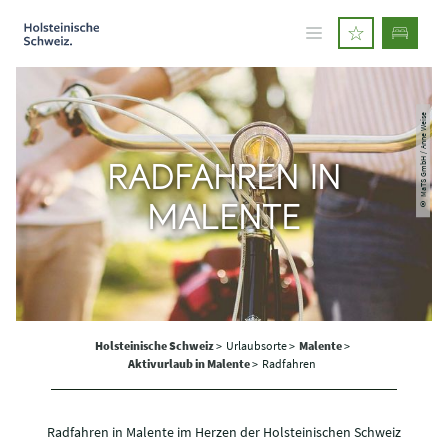
© MaTS GmbH / Anne Weise
RADFAHREN IN
MALENTE
Holsteinische Schweiz
>
Urlaubsorte >
Malente
>
Aktivurlaub in Malente
>
Radfahren
Radfahren in Malente im Herzen der Holsteinischen Schweiz