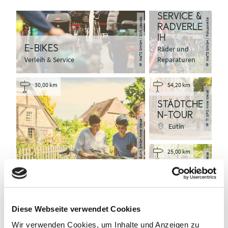
SERVICE &
© MaTS GmbH / Dirk Jacobs
© MaTS GmbH / Fokusweite
RADVERLE
IH
E-BIKES
Räder und
Verleih & Service
Reparaturen
30,00 km
54,20 km
TI GPS Anne Weise
STÄDTCHE
N-TOUR
Eutin GmbH Anne Weise
©
Eutin
25,00 km
Eutin GmbH Anne Weise
©
5-SEEN-
TOUR
DÖRFER-TOUR
Malente
Malente
©
Diese Webseite verwendet Cookies
Wir verwenden Cookies, um Inhalte und Anzeigen zu