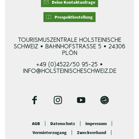
Deine Kontaktanfrage
Prospektbestellung
TOURISMUSZENTRALE HOLSTEINISCHE
SCHWEIZ • BAHNHOFSTRASSE 5 • 24306 P
LÖN
+49 (0)4522/50 95-25 •
INFO@HOLSTEINISCHESCHWEIZ.DE
F
I
Y
B
a
n
o
l
c
s
u
o
AGB
Datenschutz
Impressum
e
t
t
g
Vermieterzugang
Zweckverband
b
a
u