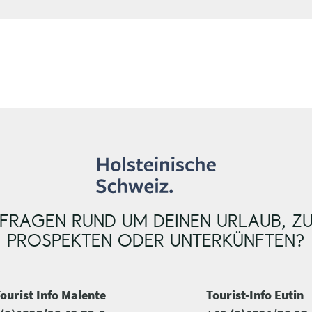
i
i
s
s
e
e
FRAGEN RUND UM DEINEN URLAUB, Z
PROSPEKTEN ODER UNTERKÜNFTEN?
ourist Info Malente
Tourist-Info Eutin