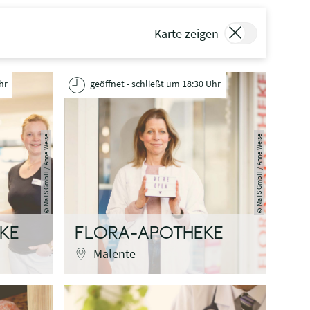
Karte zeigen
hr
geöffnet - schließt um 18:30 Uhr
MaTS GmbH / Anne Weise
MaTS GmbH / Anne Weise
©
©
KE
FLORA-APOTHEKE
Malente