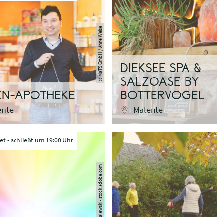
MaTS GmbH / Anne Weise
DIEKSEE SPA &
©
SALZOASE BY
EN-APOTHEKE
BOTTERVOGEL
ente
Malente
et - schließt um 19:00 Uhr
©Nikki Zalewski - stock.adobe.com