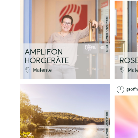
MaTS GmbH / Anne Weise
©
AMPLIFON
HÖRGERÄTE
ROS
Malente
Mal
geöffn
MaTS GmbH - Anne Weise