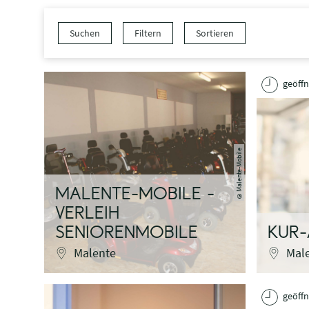
Suchen
Filtern
Sortieren
geöffn
Malente-Mobile
MALENTE-MOBILE -
©
VERLEIH
SENIORENMOBILE
KUR
Malente
Mal
geöffn