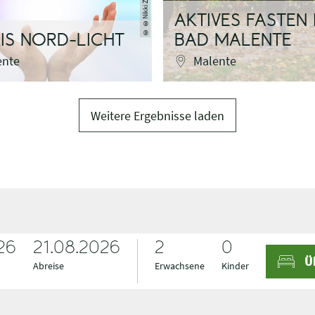
AKTIVES FASTEN 
©
IS NORD-LICHT
BAD MALENTE
ente
Malente
Weitere Ergebnisse laden
26
A
A
21.08.2026
Ü
n
b
Abreise
Erwachsene
Kinder
r
r
e
e