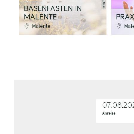
©
BASENFASTEN IN
MALENTE
PRAX
Malente
Mal
07.08.20
Anreise