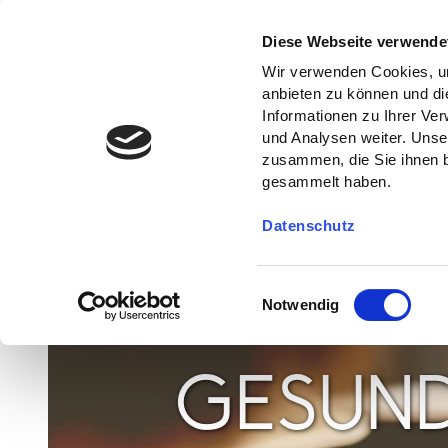
Diese Webseite verwende
Wir verwenden Cookies, um
anbieten zu können und di
Informationen zu Ihrer Ve
und Analysen weiter. Unse
zusammen, die Sie ihnen b
gesammelt haben.
Datenschutz
E
Notwendig
i
n
w
GESUND
i
l
l