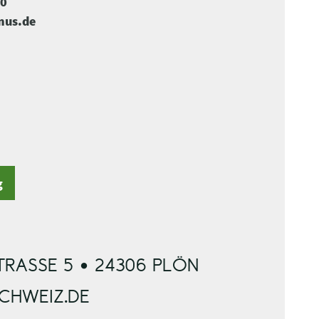
-0
mus.de
g
RASSE 5 • 24306 PLÖN
SCHWEIZ.DE