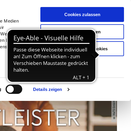
Menü
Erlebnisse
Buchen
Cookies zulassen
le Medien
ir
Auswahl erlauben
, Werbung
ren Daten
ienste
Nur notwendige Cookies
© MaTS GmbH / Anne Weise
g
Details zeigen
LEISTER