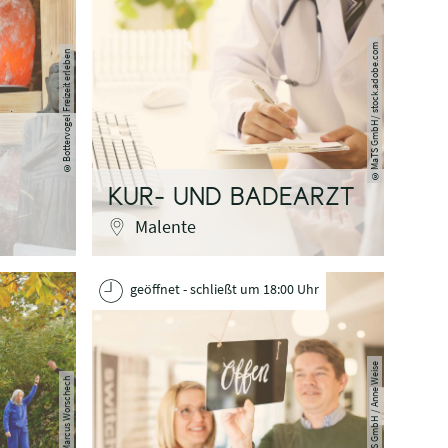
MaTS GmbH/ stock.adobe.com
Bottervogel Freizeit erleben
©
©
KUR- UND BADEARZT
Malente
geöffnet - schließt um 18:00 Uhr
MaTS GmbH / Anne Weise
Marcus Worschech