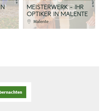
©
©
IN
MEISTERWERK - IHR
OPTIKER IN MALENTE
Malente
bernachten