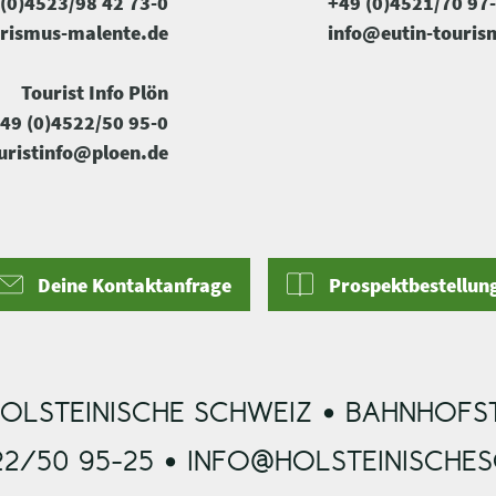
(0)4523/98 42 73-0
+49 (0)4521/70 97
rismus-malente.de
info@eutin-touris
Tourist Info Plön
49 (0)4522/50 95-0
uristinfo@ploen.de
Deine Kontaktanfrage
Prospektbestellun
OLSTEINISCHE SCHWEIZ • BAHNHOFST
22/50 95-25 • INFO@HOLSTEINISCHE