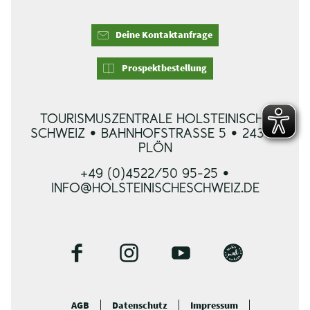
Deine Kontaktanfrage
Prospektbestellung
TOURISMUSZENTRALE HOLSTEINISCHE
SCHWEIZ • BAHNHOFSTRASSE 5 • 24306 P
LÖN
+49 (0)4522/50 95-25 •
INFO@HOLSTEINISCHESCHWEIZ.DE
F
I
Y
B
a
n
o
l
c
s
u
o
AGB
Datenschutz
Impressum
e
t
t
g