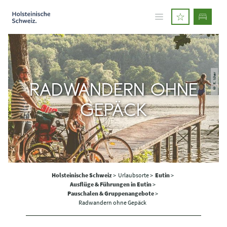
© R. Nher
RADWANDERN OHNE
GEPÄCK
Holsteinische Schweiz
>
Urlaubsorte >
Eutin
>
Ausflüge & Führungen in Eutin
>
Pauschalen & Gruppenangebote
>
Radwandern ohne Gepäck