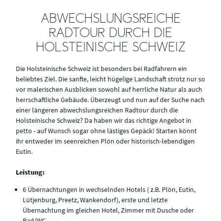
ABWECHSLUNGSREICHE
RADTOUR DURCH DIE
HOLSTEINISCHE SCHWEIZ
Die Holsteinische Schweiz ist besonders bei Radfahrern ein
beliebtes Ziel. Die sanfte, leicht hügelige Landschaft strotz nur so
vor malerischen Ausblicken sowohl auf herrliche Natur als auch
herrschaftliche Gebäude. Überzeugt und nun auf der Suche nach
einer längeren abwechslungsreichen Radtour durch die
Holsteinische Schweiz? Da haben wir das richtige Angebot in
petto - auf Wunsch sogar ohne lästiges Gepäck! Starten könnt
ihr entweder im seenreichen Plön oder historisch-lebendigen
Eutin.
Leistung:
6 Übernachtungen in wechselnden Hotels ( z.B. Plön, Eutin,
Lütjenburg, Preetz, Wankendorf), erste und letzte
Übernachtung im gleichen Hotel, Zimmer mit Dusche oder
Bad/WC