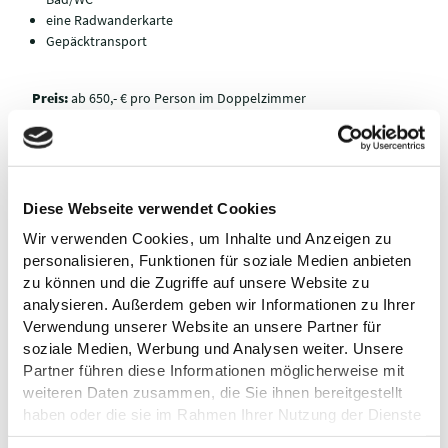
eine Radwanderkarte
Gepäcktransport
Preis:
ab 650,- € pro Person im Doppelzimmer
Sonstiges:
Fahrräder können gemietet werden, evtl. Kurabgabe
vor Ort
Zeitraum:
ganzjährig
Diese Webseite verwendet Cookies
Die Mitarbeiter*innen der Tourist-Info Eutin oder der Tourist Info
Wir verwenden Cookies, um Inhalte und Anzeigen zu
Plön erstellen je nach Startort einen individuellen Plan für
personalisieren, Funktionen für soziale Medien anbieten
Radwandern ohne Gepäck für euch. Einfach weiter unten
"Von
zu können und die Zugriffe auf unsere Website zu
Eutin starten"
oder
"Von Plön starten"
anklicken und eure
analysieren. Außerdem geben wir Informationen zu Ihrer
Anfrage stellen. Wir bearbeiten diese schnellstmöglich und
Verwendung unserer Website an unsere Partner für
setzen uns mit euch in Verbindung.
soziale Medien, Werbung und Analysen weiter. Unsere
Partner führen diese Informationen möglicherweise mit
weiteren Daten zusammen, die Sie ihnen bereitgestellt
haben oder die sie im Rahmen Ihrer Nutzung der Dienste
STARTORTE UND ALLGEMEINE
gesammelt haben.