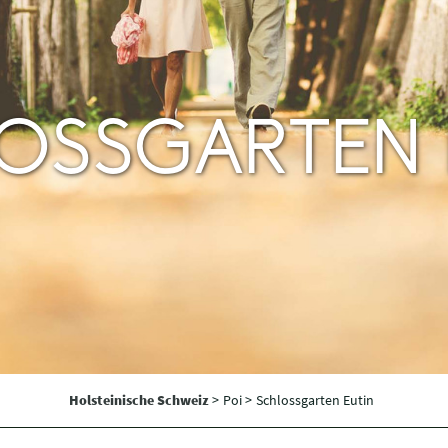
OSSGARTEN 
Holsteinische Schweiz
>
Poi >
Schlossgarten Eutin