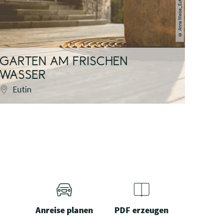
Anne Weise_Eutin Tourismus
©
GARTEN AM FRISCHEN
WASSER
Eutin
Anreise planen
PDF erzeugen