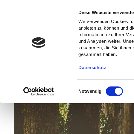
Diese Webseite verwende
Wir verwenden Cookies, um
anbieten zu können und di
Informationen zu Ihrer Ve
und Analysen weiter. Unse
zusammen, die Sie ihnen b
gesammelt haben.
Datenschutz
E
Notwendig
i
n
w
i
l
l