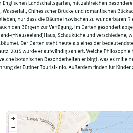
Englischen Landschaftsgarten, mit zahlreichen besondere
sserfall, Chinesischer Brücke und romantischen Blickachse
blieben, nur dass die Bäume inzwischen zu wunderbaren Rie
 auch den Bürgern zur Verfügung. Im Garten gesondert abge
lland-(=Neuseeland)Haus, Schauküche und verschiedene, w
selbäume). Der Garten steht heute als eines der bedeutend
z. 2015 wurde er aufwändig saniert. Welche Philosophie h
elche botanischen Besonderheiten er birgt, was es mit ei
Führung der Eutiner Tourist-Info. Außerdem finden für Kinde