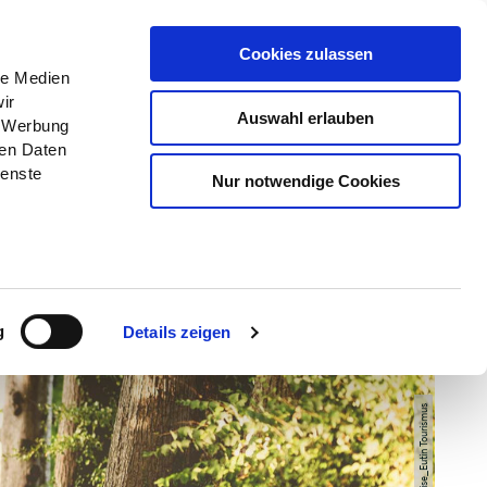
Menü
Erlebnisse
Buchen
Cookies zulassen
le Medien
ir
Auswahl erlauben
, Werbung
ren Daten
ienste
Nur notwendige Cookies
g
Details zeigen
© Anne Weise_Eutin Tourismus