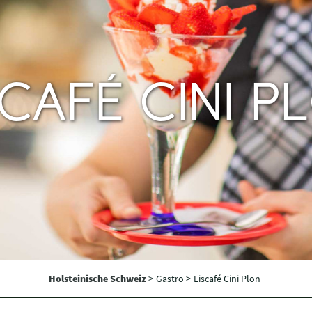
SCAFÉ CINI P
Holsteinische Schweiz
>
Gastro >
Eiscafé Cini Plön