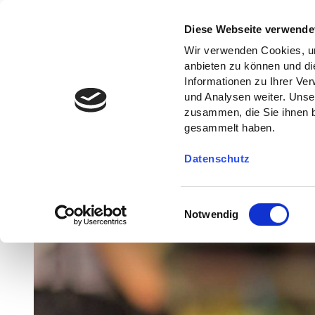
Diese Webseite verwende
Wir verwenden Cookies, um
anbieten zu können und di
Informationen zu Ihrer Ve
und Analysen weiter. Unse
zusammen, die Sie ihnen b
gesammelt haben.
Datenschutz
E
Notwendig
i
n
w
i
l
l