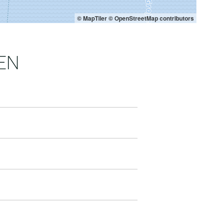
© MapTiler
© OpenStreetMap contributors
EN