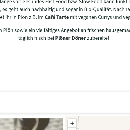
 lange vor: Gesundes Fast Food bzw. Slow Food kann funkt
 es geht auch nachhaltig und sogar in Bio-Qualität. Nachhal
t ihr in Plön z.B. im
Café Tarte
mit veganen Currys und ve
 Plön sowie ein vielfältiges Angebot an frischen hausgemac
täglich frisch bei
Plöner Döner
zubereitet.
Halten Sie die Taste „STR
zu vergrößern.