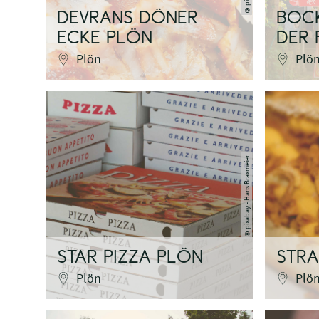
©
DEVRANS DÖNER
BOCK
ECKE PLÖN
DER 
Plön
Plö
pixabay - Hans Braxmeier
©
STAR PIZZA PLÖN
STR
Plön
Plö