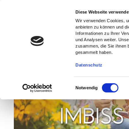
Diese Webseite verwende
Wir verwenden Cookies, um
anbieten zu können und di
Informationen zu Ihrer Ve
und Analysen weiter. Unse
zusammen, die Sie ihnen b
gesammelt haben.
Datenschutz
E
Notwendig
i
n
w
IMBIS
i
l
l