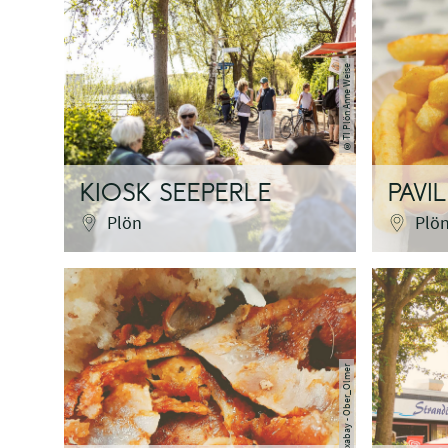
TI Plön Anne Weise
©
KIOSK SEEPERLE
PAVI
Plön
Plö
pixabay - Ober_Olmer