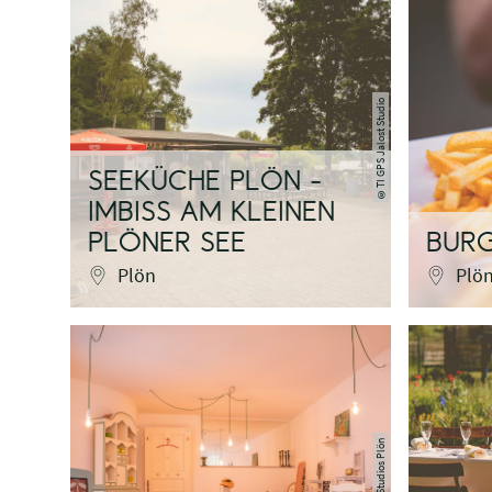
TI GPS Jalost Studio
SEEKÜCHE PLÖN -
©
IMBISS AM KLEINEN
PLÖNER SEE
BUR
Plön
Plö
Jalost Studios Plön