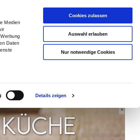
Menü
Erlebnisse
Buchen
Cookies zulassen
le Medien
ir
Auswahl erlauben
, Werbung
ren Daten
ienste
Nur notwendige Cookies
© TI-GPS-JalostStudios
g
Details zeigen
 KÜCHE