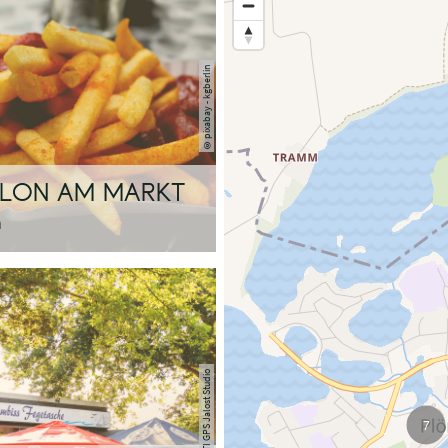
pixabay - kgberlin
©
LLON AM MARKT
n
TI GPS Jalost Studio
7