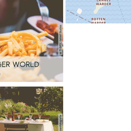
TI GPS , Jalost Studios
©
GER WORLD
n
©TZHS Jessenfotografie