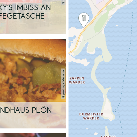
©
Y´S IMBISS AN
FEGETASCHE
n
pixabay - Telecouse
©
ANDHAUS PLÖN
n