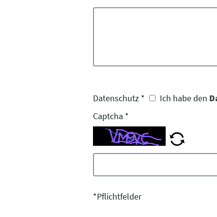
Datenschutz
*
Ich habe den
D
Captcha
*
*Pflichtfelder