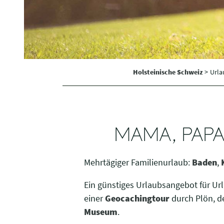
i
g
u
n
g
s
Holsteinische Schweiz
>
Urla
a
u
s
w
a
MAMA, PAPA
h
l
Mehrtägiger Familienurlaub:
Baden
,
Ein günstiges Urlaubsangebot für Url
einer
Geocachingtour
durch Plön, 
Museum
.