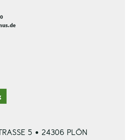
-0
mus.de
g
RASSE 5 • 24306 PLÖN