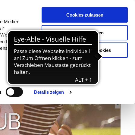
Menü
Erlebnisse
Buchen
Cookies zulassen
le Medien
ir
Auswahl erlauben
, Werbung
ren Daten
ienste
Nur notwendige Cookies
© TI GPS Anne Weise
g
Details zeigen
UB