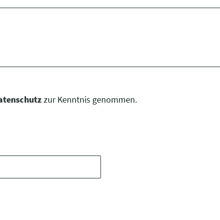
atenschutz
zur Kenntnis genommen.
C
a
p
t
c