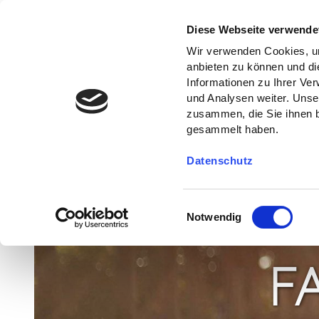
Diese Webseite verwende
Wir verwenden Cookies, um
anbieten zu können und di
Informationen zu Ihrer Ve
und Analysen weiter. Unse
zusammen, die Sie ihnen b
gesammelt haben.
Datenschutz
E
Notwendig
i
n
w
F
i
l
l