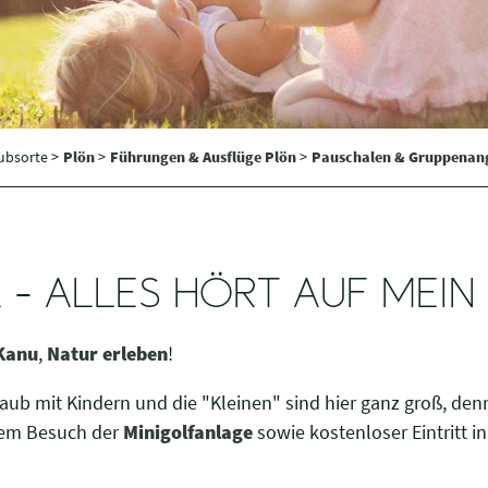
ubsorte >
Plön
>
Führungen & Ausflüge Plön
>
Pauschalen & Gruppena
 - ALLES HÖRT AUF ME
Kanu
,
Natur erleben
!
aub mit Kindern und die "Kleinen" sind hier ganz groß, denn
dem Besuch der
Minigolfanlage
sowie kostenloser Eintritt 