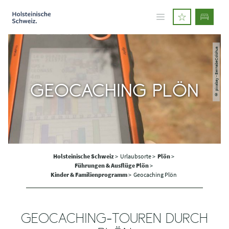
© pixabay - BernabeColohua
GEOCACHING PLÖN
Holsteinische Schweiz
>
Urlaubsorte >
Plön
>
Führungen & Ausflüge Plön
>
Kinder & Familienprogramm
>
Geocaching Plön
GEOCACHING-TOUREN DURCH