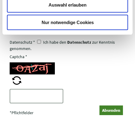
Auswahl erlauben
a
h
l
Nur notwendige Cookies
Datenschutz
*
Ich habe den
Datenschutz
zur Kenntnis
genommen.
Captcha
*
C
a
p
Absenden
t
*Pflichtfelder
c
h
a