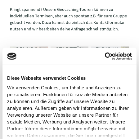
FERIENLES
Klingt spannend? Unsere Geocaching-Touren können zu
ECLUB
individuellen Terminen, aber auch spontan z.B. für eure Gruppe
2026 IN
gebucht werden. Dazu kannst du einfach das Kontaktformular
DER
nutzen und wir bearbeiten deine Anfrage schnellstmöglich.
STADTBÜ
CHEREI
PLÖN FÜR
KANU-
STADTFÜH
GRUNDSC
STADTFÜH
RUNG IN
07.08.2026
07.08.2026
08.08.2026
TI GPS Jalost Studios
TI Plön / Anne Weise
HULKINDE
S
t
a
d
t
b
ü
c
h
e
r
ei
Pl
ö
/
©
i
S
t
o
c
k.
c
o
m
/
Q
v
a
si
m
o
d
RUNG IN
PLÖN
n
o
R
PLÖN
Bahnhof
Stadtbücherei
Kanuvermietung
Plön /
Plön
Plön
Tourist Info
©
©
MÄRCHEN
KINDERST
Diese Webseite verwendet Cookies
©
IM
ADTFÜHR
Wir verwenden Cookies, um Inhalte und Anzeigen zu
PRINZENH
SCHLOSS
UNG
09.08.2026
10.08.2026
19.08.2026
personalisieren, Funktionen für soziale Medien anbieten
TI GPS Katharina Göde
AUSFÜHR
PARK
PLÖN
TI GPS Anne Weise
Jalost Studio
zu können und die Zugriffe auf unsere Website zu
UNG IN
PLÖN
Bahnhof
analysieren. Außerdem geben wir Informationen zu Ihrer
PLÖN
Schlosspark
Plön /
©
Verwendung unserer Website an unsere Partner für
©
Prinzenhaus
Plön
Tourist Info
©
soziale Medien, Werbung und Analysen weiter. Unsere
Partner führen diese Informationen möglicherweise mit
weiteren Daten zusammen, die Sie ihnen bereitgestellt