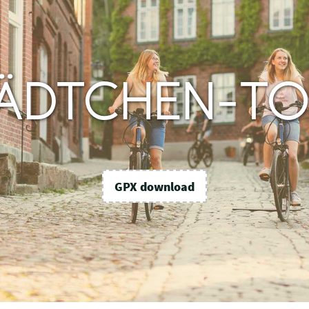
ÄDTCHEN-T
GPX download