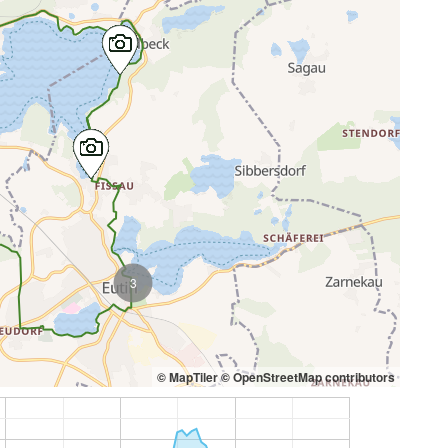
3
© MapTiler
© OpenStreetMap contributors