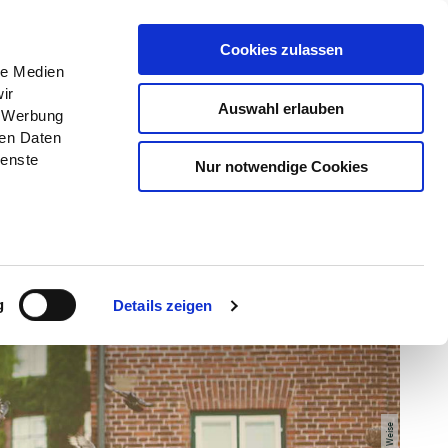
Menü
Erlebnisse
Buchen
Cookies zulassen
le Medien
ir
Auswahl erlauben
, Werbung
ren Daten
ienste
Nur notwendige Cookies
g
Details zeigen