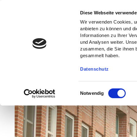
Diese Webseite verwende
Wir verwenden Cookies, um
anbieten zu können und di
Informationen zu Ihrer Ve
und Analysen weiter. Unse
zusammen, die Sie ihnen b
gesammelt haben.
Datenschutz
E
Notwendig
i
n
w
i
l
l