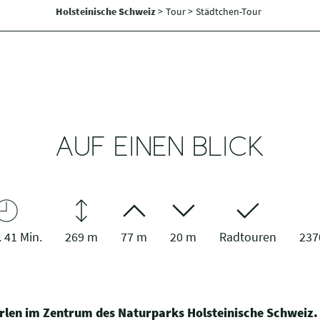
Holsteinische Schweiz
>
Tour >
Städtchen-Tour
AUF EINEN BLICK
. 41 Min.
269 m
77 m
20 m
Radtouren
237
Perlen im Zentrum des Naturparks Holsteinische Schweiz.