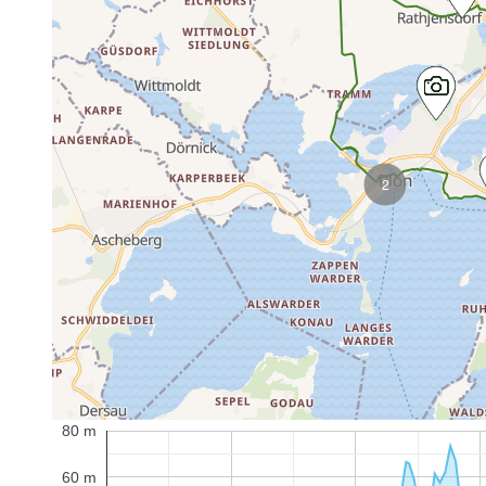
2
80 m
60 m