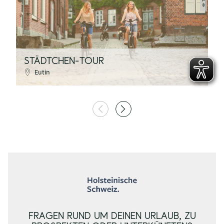
©
STÄDTCHEN-TOUR
H
Eutin
FRAGEN RUND UM DEINEN URLAUB, ZU