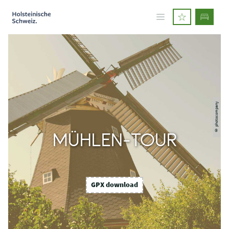
© photocompany
MÜHLEN-TOUR
GPX download