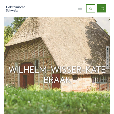
© TI GPS Anne Weise
WILHELM-WISSER-KATE
BRAAK