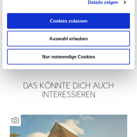
Details zeigen
s
ÖFFNUNGSZEITEN
a
u
Cookies zulassen
s
EIGNUNG
w
Auswahl erlauben
a
SONSTIGE
h
AUSSTATTUNG/EINRICHTUNG
l
Nur notwendige Cookies
DAS KÖNNTE DICH AUCH
INTERESSIEREN