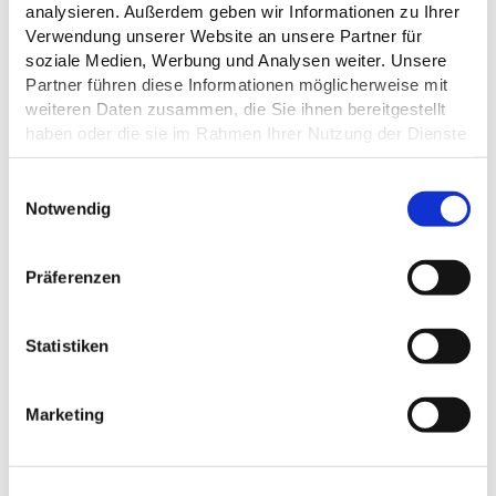
analysieren. Außerdem geben wir Informationen zu Ihrer
Verwendung unserer Website an unsere Partner für
soziale Medien, Werbung und Analysen weiter. Unsere
Partner führen diese Informationen möglicherweise mit
weiteren Daten zusammen, die Sie ihnen bereitgestellt
haben oder die sie im Rahmen Ihrer Nutzung der Dienste
gesammelt haben.
E
Datenschutz
Notwendig
i
n
w
Präferenzen
i
l
l
Statistiken
i
g
ALLGEMEINE INFORMATIONEN
Marketing
u
n
g