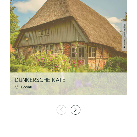
TI GPS Jalost Studios
©
DUNKERSCHE KATE
T
Bosau