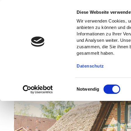
Diese Webseite verwende
Wir verwenden Cookies, um
anbieten zu können und di
Informationen zu Ihrer Ve
und Analysen weiter. Unse
zusammen, die Sie ihnen b
gesammelt haben.
Datenschutz
E
Notwendig
i
n
w
i
l
l