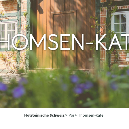
HOMSEN-KA
Holsteinische Schweiz
>
Poi >
Thomsen-Kate