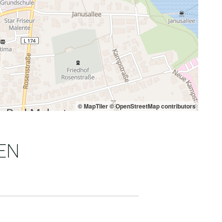
© MapTiler
© OpenStreetMap contributors
EN