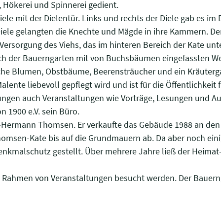
, Hökerei und Spinnerei gedient.
 Diele mit der Dielentür. Links und rechts der Diele gab es 
Diele gelangten die Knechte und Mägde in ihre Kammern. De
Versorgung des Viehs, das im hinteren Bereich der Kate unt
ich der Bauerngarten mit von Buchsbäumen eingefassten We
che Blumen, Obstbäume, Beerensträucher und ein Kräuterga
nte liebevoll gepflegt wird und ist für die Öffentlichkeit f
ungen auch Veranstaltungen wie Vorträge, Lesungen und Aus
n 1900 e.V. sein Büro.
Hermann Thomsen. Er verkaufte das Gebäude 1988 an den
homsen-Kate bis auf die Grundmauern ab. Da aber noch eini
enkmalschutz gestellt. Über mehrere Jahre ließ der Heima
 Rahmen von Veranstaltungen besucht werden. Der Bauerngar