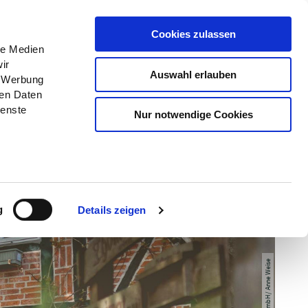
Menü
Erlebnisse
Buchen
Cookies zulassen
le Medien
ir
Auswahl erlauben
, Werbung
ren Daten
ienste
Nur notwendige Cookies
g
Details zeigen
© MaTS GmbH/ Anne Weise