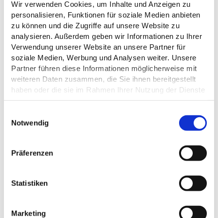
Wir verwenden Cookies, um Inhalte und Anzeigen zu
personalisieren, Funktionen für soziale Medien anbieten
zu können und die Zugriffe auf unsere Website zu
analysieren. Außerdem geben wir Informationen zu Ihrer
Verwendung unserer Website an unsere Partner für
soziale Medien, Werbung und Analysen weiter. Unsere
ALLGEMEINE INFORMATIONEN
Partner führen diese Informationen möglicherweise mit
weiteren Daten zusammen, die Sie ihnen bereitgestellt
haben oder die sie im Rahmen Ihrer Nutzung der Dienste
gesammelt haben.
ÖFFNUNGSZEITEN
E
Datenschutz
Notwendig
i
n
EIGNUNG
w
Präferenzen
i
l
l
Statistiken
i
DAS KÖNNTE DICH AUCH
g
INTERESSIEREN
Marketing
u