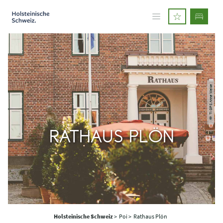
© TI GPS Anne Weise
RATHAUS PLÖN
Holsteinische Schweiz
>
Poi >
Rathaus Plön