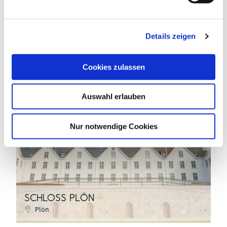
n
g
Details zeigen
s
a
u
Cookies zulassen
s
w
Auswahl erlauben
a
TI GPS Jalost Studios
h
l
Nur notwendige Cookies
©
SCHLOSS PLÖN
P
Plön