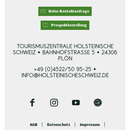
Deine Kontaktanfrage
Prospektbestellung
TOURISMUSZENTRALE HOLSTEINISCHE
SCHWEIZ • BAHNHOFSTRASSE 5 • 24306 P
LÖN
+49 (0)4522/50 95-25 •
INFO@HOLSTEINISCHESCHWEIZ.DE
F
I
Y
B
a
n
o
l
c
s
u
o
AGB
Datenschutz
Impressum
e
t
t
g