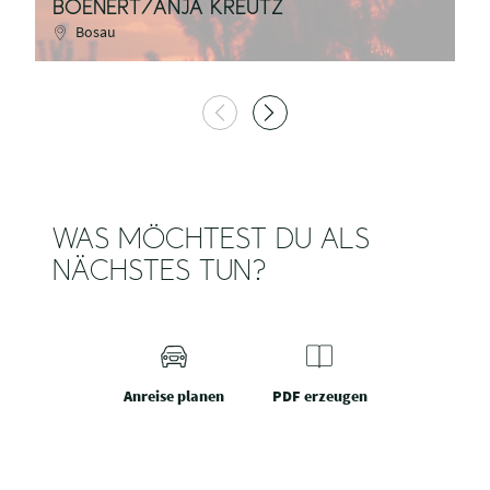
BOENERT/ANJA KREUTZ
K
Bosau
WAS MÖCHTEST DU ALS
NÄCHSTES TUN?
Anreise planen
PDF erzeugen