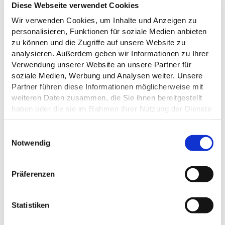
Diese Webseite verwendet Cookies
© TI GPS Jalost Studios
Wir verwenden Cookies, um Inhalte und Anzeigen zu
personalisieren, Funktionen für soziale Medien anbieten
zu können und die Zugriffe auf unsere Website zu
analysieren. Außerdem geben wir Informationen zu Ihrer
Verwendung unserer Website an unsere Partner für
soziale Medien, Werbung und Analysen weiter. Unsere
Partner führen diese Informationen möglicherweise mit
weiteren Daten zusammen, die Sie ihnen bereitgestellt
haben oder die sie im Rahmen Ihrer Nutzung der Dienste
gesammelt haben.
E
Datenschutz
Notwendig
i
n
w
Präferenzen
i
AUF DER KARTE
l
l
Statistiken
Bischof-Vicelin-Damm 11
i
23715 Bosau