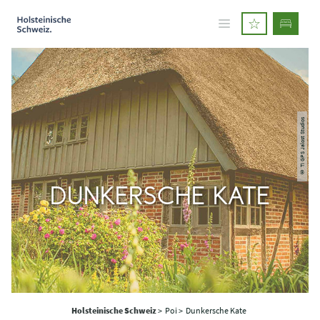
© TI GPS Jalost Studios
DUNKERSCHE KATE
Holsteinische Schweiz
>
Poi >
Dunkersche Kate