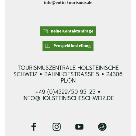
info@eutin-tourismus.de
Deine Kontaktanfrage
Prospektbestellung
TOURISMUSZENTRALE HOLSTEINISCHE
SCHWEIZ • BAHNHOFSTRASSE 5 • 24306 P
LÖN
+49 (0)4522/50 95-25 •
INFO@HOLSTEINISCHESCHWEIZ.DE
F
I
Y
B
a
n
o
l