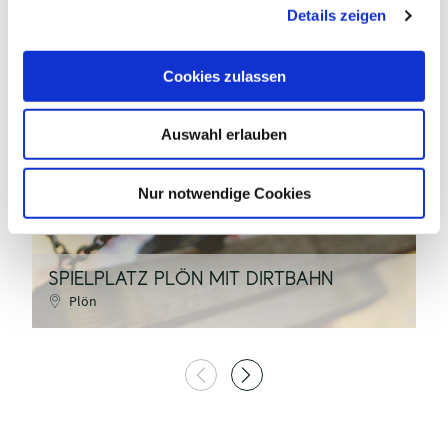
Details zeigen
s
a
u
Cookies zulassen
s
pixabay - congerdesign
w
Auswahl erlauben
a
h
©
l
Nur notwendige Cookies
SPIELPLATZ PLÖN MIT DIRTBAHN
S
Plön