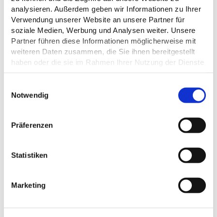
analysieren. Außerdem geben wir Informationen zu Ihrer
Verwendung unserer Website an unsere Partner für
soziale Medien, Werbung und Analysen weiter. Unsere
ALLGEMEINE INFORMATIONEN
Partner führen diese Informationen möglicherweise mit
weiteren Daten zusammen, die Sie ihnen bereitgestellt
haben oder die sie im Rahmen Ihrer Nutzung der Dienste
gesammelt haben.
EIGNUNG
E
Datenschutz
Notwendig
i
n
w
Präferenzen
i
l
DAS KÖNNTE DICH AUCH
l
Statistiken
INTERESSIEREN
i
g
Marketing
u
n
g