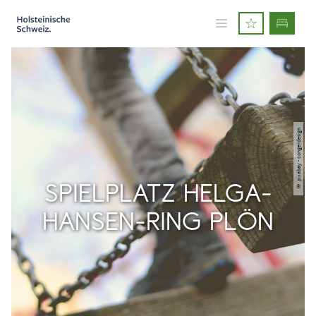
© pixabay - congerdesign
SPIELPLATZ HELGA-
HANSEN-RING PLÖN