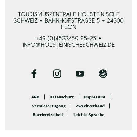
TOURISMUSZENTRALE HOLSTEINISCHE
SCHWEIZ • BAHNHOFSTRASSE 5 • 24306 P
LÖN
+49 (0)4522/50 95-25 •
INFO@HOLSTEINISCHESCHWEIZ.DE
F
I
Y
B
a
n
o
l
c
s
u
o
AGB
Datenschutz
Impressum
e
t
t
g
Vermieterzugang
Zweckverband
b
a
u
o
g
b
Barrierefreiheit
Leichte Sprache
o
r
e
k
a